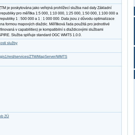
TM je poskytována jako veřejná prohlížecí služba nad daty Základní
epubliky pro měřítka 1:5 000, 1:10 000, 1:25 000, 1:50 000, 1:100 000 a
publiky 1 : 500 000 a 1 : 1 000 000. Data jsou z důvodu optimalizace
ána formou mapových dlaždic. Měřítková řada použitá pro jednotlivé
finovaná v capabilities) je kompatibilní s dlaždicovými službami
SPIRE. Služba splňuje standard OGC WMTS 1.0.0.
osti služby
arcgis1/rest/services/ZTM/MapServer/WMTS
žeb ZÚ