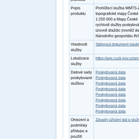
Popis
Prohlížecí služba WMTS-Z
produktu
topografické mapy České r
1:250 000 a Mapy České re
rychlosti služby poskytov
úrovně dlaždic (rovněž de
Národního geoportálu IN
Vlastnosti
Stáhnout dokument vlastn
služby
Lokalizace
https://ags.cuzk.gov.cz/
služby
Datové sady
Poskytovaná data
poskytované
Poskytovaná data
službou
Poskytovaná data
Poskytovaná data
Poskytovaná data
Poskytovaná data
Poskytovaná data
Poskytovaná data
Omezení a
Zásady užívání dat a slu
podmínky
přístupu a
použití