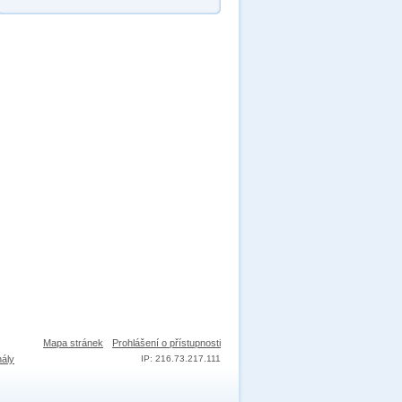
Mapa stránek
Prohlášení o přístupnosti
nály
IP: 216.73.217.111