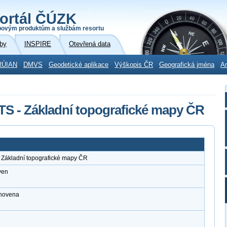
ortál ČÚZK
povým produktům a službám resortu
by
INSPIRE
Otevřená data
RÚIAN
DMVS
Geodetické aplikace
Výškopis ČR
Geografická jména
Ar
TS - Základní topografické mapy ČR
 Základní topografické mapy ČR
ven
anovena