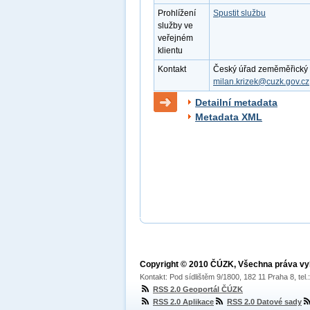
Prohlížení
Spustit službu
služby ve
veřejném
klientu
Kontakt
Český úřad zeměměřický a 
milan.krizek@cuzk.gov.cz
Detailní metadata
Metadata XML
Copyright © 2010 ČÚZK, Všechna práva v
Kontakt: Pod sídlištěm 9/1800, 182 11 Praha 8, tel
RSS 2.0 Geoportál ČÚZK
RSS 2.0 Aplikace
RSS 2.0 Datové sady