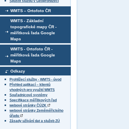
Spustit službu v Geoprohlížeči
WMTS – Ortofoto ČR
WMTS - Základní
topografické mapy ČR -
měřítková řada Google
Maps
WMTS - Ortofoto ČR -
měřítková řada Google
Maps
Odkazy
Prohlížecí služby - WMTS - úvod
Přehled aplikací – klientů
vhodných pro využití WMTS
Souřadnicové systémy
Specifikace měřítkových řad
webové stránky ČÚZK
webové stránky Zeměměřického
úřadu
Zásady užívání dat a služeb ZÚ