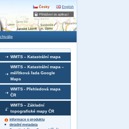
Česky
English
Přihlášení do aplikací
chiválie
WMTS – Katastrální mapa
WMTS – Katastrální mapa –
měřítková řada Google
Maps
WMTS - Přehledová mapa
ČR
WMTS – Základní
topografické mapy ČR
informace o produktu
detailní metadata