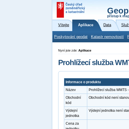
Geop
přístup k ma
Vítejte
Aplikace
Data
Služ
Poskytování geodat
Katastr nemovitostí
Nyní jste zde:
Aplikace
Prohlížecí služba WM
Informace o produktu
Název
Prohlížecí služba WMTS -
Obchodní
Obchodní kód není stano
kód
Výdejní
Výdejní jednotka není st
jednotka
Cena za
jednotku