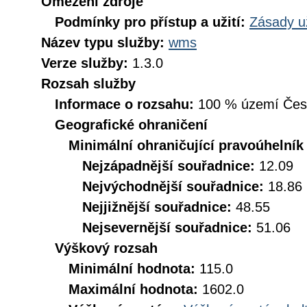
Omezení zdroje
Podmínky pro přístup a užití:
Zásady u
Název typu služby:
wms
Verze služby:
1.3.0
Rozsah služby
Informace o rozsahu:
100 % území České
Geografické ohraničení
Minimální ohraničující pravoúhelník
Nejzápadnější souřadnice:
12.09
Nejvýchodnější souřadnice:
18.86
Nejjižnější souřadnice:
48.55
Nejsevernější souřadnice:
51.06
Výškový rozsah
Minimální hodnota:
115.0
Maximální hodnota:
1602.0