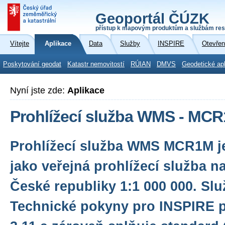
Geoportál ČÚZK
přístup k mapovým produktům a službám res
Vítejte
Aplikace
Data
Služby
INSPIRE
Otevřen
Poskytování geodat
Katastr nemovitostí
RÚIAN
DMVS
Geodetické ap
Nyní jste zde:
Aplikace
Prohlížecí služba WMS - MC
Prohlížecí služba WMS MCR1M j
jako veřejná prohlížecí služba 
České republiky 1:1 000 000. Slu
Technické pokyny pro INSPIRE pr