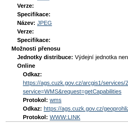
Verze:
Specifikace:
Název:
JPEG
Verze:
Specifikace:
Možnosti přenosu
Jednotky distribuce:
Výdejní jednotka ne
Online
Odkaz:
https://ags.cuzk.gov.cz/arcgis1/serv
service=WMS&request=getCapabilities
Protokol:
wms
Odkaz:
https://ags.cuzk.gov.cz/geoprohl
Protokol:
WWW:LINK