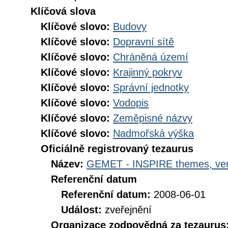
Klíčová slova
Klíčové slovo:
Budovy
Klíčové slovo:
Dopravní sítě
Klíčové slovo:
Chráněná území
Klíčové slovo:
Krajinný pokryv
Klíčové slovo:
Správní jednotky
Klíčové slovo:
Vodopis
Klíčové slovo:
Zeměpisné názvy
Klíčové slovo:
Nadmořská výška
Oficiálně registrovaný tezaurus
Název:
GEMET - INSPIRE themes, ver
Referenční datum
Referenční datum:
2008-06-01
Událost:
zveřejnění
Organizace zodpovědná za tezaurus