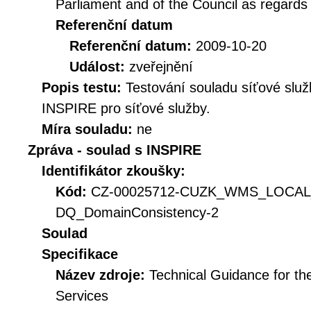
Parliament and of the Council as regards
Referenční datum
Referenční datum:
2009-10-20
Událost:
zveřejnění
Popis testu:
Testování souladu síťové služ
INSPIRE pro síťové služby.
Míra souladu:
ne
Zpráva - soulad s INSPIRE
Identifikátor zkoušky:
Kód:
CZ-00025712-CUZK_WMS_LOCA
DQ_DomainConsistency-2
Soulad
Specifikace
Název zdroje:
Technical Guidance for t
Services