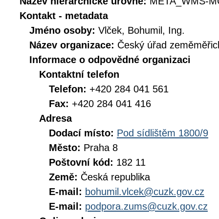
Název hierarchické úrovně:
META_WMS-M
Kontakt - metadata
Jméno osoby:
Vlček, Bohumil, Ing.
Název organizace:
Český úřad zeměměřick
Informace o odpovědné organizaci
Kontaktní telefon
Telefon:
+420 284 041 561
Fax:
+420 284 041 416
Adresa
Dodací místo:
Pod sídlištěm 1800/9
Město:
Praha 8
Poštovní kód:
182 11
Země:
Česká republika
E-mail:
bohumil.vlcek@cuzk.gov.cz
E-mail:
podpora.zums@cuzk.gov.cz