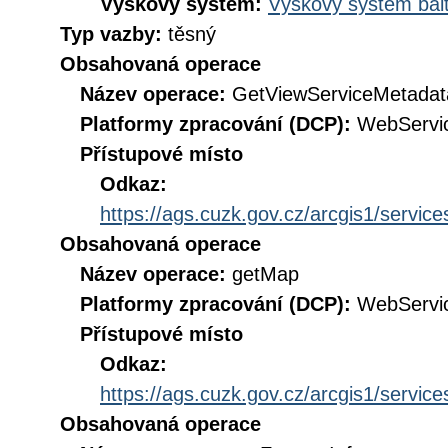
Výškový systém:
Výškový systém balt
Typ vazby:
těsný
Obsahovaná operace
Název operace:
GetViewServiceMetadat
Platformy zpracování (DCP):
WebServi
Přístupové místo
Odkaz:
https://ags.cuzk.gov.cz/arcgis1/se
Obsahovaná operace
Název operace:
getMap
Platformy zpracování (DCP):
WebServi
Přístupové místo
Odkaz:
https://ags.cuzk.gov.cz/arcgis1/se
Obsahovaná operace