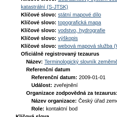
katastrální (S-JTSK)
Klíčové slovo:
státní mapové dílo
Klíčové slovo:
topografická mapa
Klíčové slovo:
vodstvo, hydrografie
Klíčové slovo:
výškopis
Klíčové slovo:
webová mapová služba 
Oficiálně registrovaný tezaurus
Název:
Terminologický slovník zeměměř
Referenční datum
Referenční datum:
2009-01-01
Událost:
zveřejnění
Organizace zodpovědná za tezaurus
Název organizace:
Český úřad země
Role:
kontaktní bod
Klíčová slova