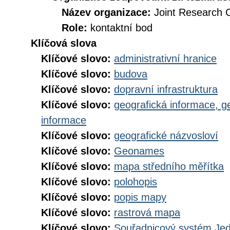
Název organizace:
Joint Research 
Role:
kontaktní bod
Klíčová slova
Klíčové slovo:
administrativní hranice
Klíčové slovo:
budova
Klíčové slovo:
dopravní infrastruktura
Klíčové slovo:
geografická informace, g
informace
Klíčové slovo:
geografické názvosloví
Klíčové slovo:
Geonames
Klíčové slovo:
mapa středního měřítka
Klíčové slovo:
polohopis
Klíčové slovo:
popis mapy
Klíčové slovo:
rastrová mapa
Klíčové slovo:
Souřadnicový systém Jedn