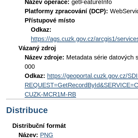
Název operace:
getFeatureInfo
Platformy zpracování (DCP):
WebServi
Přístupové místo
Odkaz:
https://ags.cuzk.gov.cz/arcgis1/se
Vázaný zdroj
Název zdroje:
Metadata série datových 
000
Odkaz:
https://geoportal.cuzk.gov.cz/S
REQUEST=GetRecordById&SERVICE=CS
CUZK-MCR1M-RB
Distribuce
Distribuční formát
Název:
PNG