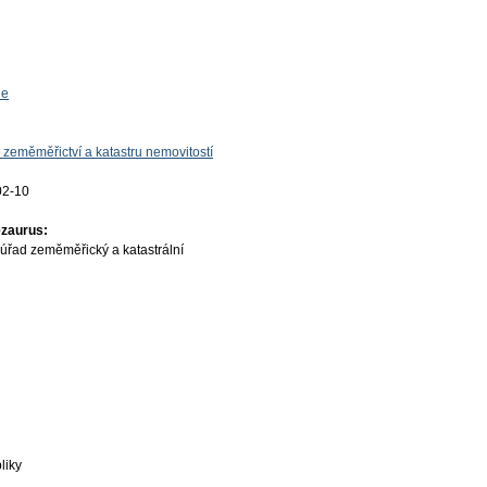
ie
 zeměměřictví a katastru nemovitostí
02-10
ezaurus:
úřad zeměměřický a katastrální
liky