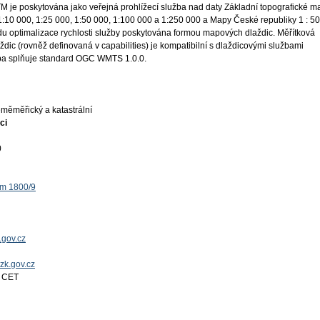
 je poskytována jako veřejná prohlížecí služba nad daty Základní topografické m
1:10 000, 1:25 000, 1:50 000, 1:100 000 a 1:250 000 a Mapy České republiky 1 : 5
odu optimalizace rychlosti služby poskytována formou mapových dlaždic. Měřítková
ždic (rovněž definovaná v capabilities) je kompatibilní s dlaždicovými službami
ba splňuje standard OGC WMTS 1.0.0.
měměřický a katastrální
ci
0
ěm 1800/9
.gov.cz
uzk.gov.cz
4 CET