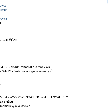
ov.cz
ov.cz
gov.cz
T
 profil ČÚZK
WMTS - Základní topografické mapy ČR
a WMTS - Základní topografické mapy ČR
27
s://cuzk.cz/CZ-00025712-CUZK_WMTS_LOCAL_ZTM
za službu
měměřický a katastrální