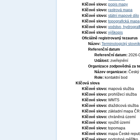
Klíčové slovo:
popis mapy
Klíčové slovo:
rastrová mapa
Klíčové slovo:
státní mapové dílo
Klíčové slovo:
topografická mapa
Klíčové slovo:
vodstvo, hydrograf
Klíčové slovo:
výškopis
Oficiálně registrovaný tezaurus
Název:
Terminologický slovník
Referenční datum
Referenční datum:
2026-
Událost:
zveřejnění
Organizace zodpovědná za t
Název organizace:
Český 
Role:
kontaktní bod
Klíčová slova
Klíčové slovo:
mapová služba
Klíčové slovo:
prohlížecí služba
Klíčové slovo:
WMTS
Klíčové slovo:
dlaždicová služba
Klíčové slovo:
základní mapa ČR
Klíčové slovo:
chráněná území
Klíčové slovo:
využití území
Klíčové slovo:
topomapa
Klíčové slovo:
mapa České repub
Klíčové slovo:
podrobné měřítko