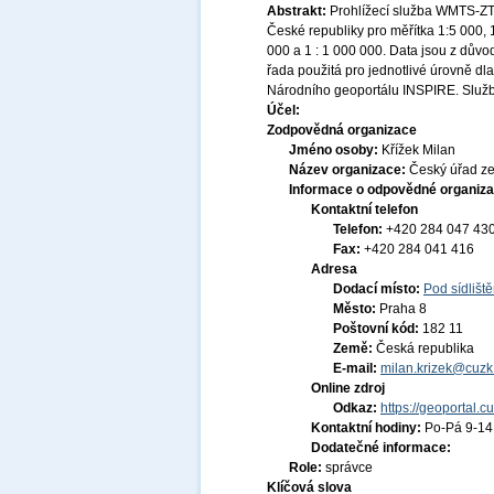
Abstrakt:
Prohlížecí služba WMTS-ZTM
České republiky pro měřítka 1:5 000, 
000 a 1 : 1 000 000. Data jsou z dův
řada použitá pro jednotlivé úrovně dla
Národního geoportálu INSPIRE. Služ
Účel:
Zodpovědná organizace
Jméno osoby:
Křížek Milan
Název organizace:
Český úřad ze
Informace o odpovědné organiza
Kontaktní telefon
Telefon:
+420 284 047 43
Fax:
+420 284 041 416
Adresa
Dodací místo:
Pod sídlišt
Město:
Praha 8
Poštovní kód:
182 11
Země:
Česká republika
E-mail:
milan.krizek@cuzk
Online zdroj
Odkaz:
https://geoportal.c
Kontaktní hodiny:
Po-Pá 9-1
Dodatečné informace:
Role:
správce
Klíčová slova