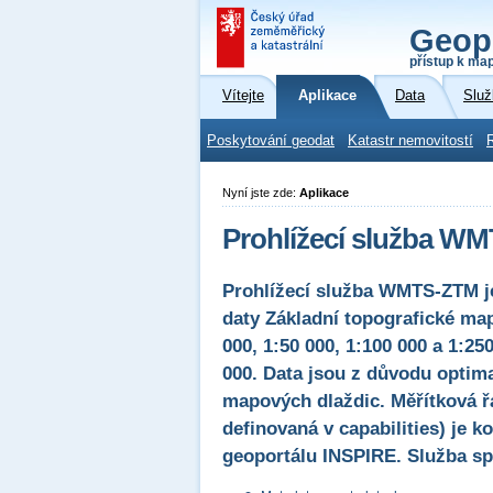
Geop
přístup k ma
Vítejte
Aplikace
Data
Služ
Poskytování geodat
Katastr nemovitostí
Nyní jste zde:
Aplikace
Prohlížecí služba WM
Prohlížecí služba WMTS-ZTM je
daty Základní topografické map
000, 1:50 000, 1:100 000 a 1:25
000. Data jsou z důvodu optim
mapových dlaždic. Měřítková řa
definovaná v capabilities) je 
geoportálu INSPIRE. Služba s