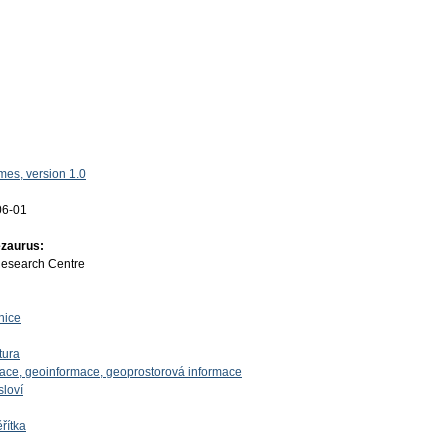
es, version 1.0
06-01
ezaurus:
Research Centre
nice
tura
mace, geoinformace, geoprostorová informace
sloví
řítka