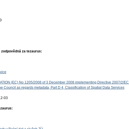
00
 zodpovědná za tezaurus:
vice
ON (EC) No 1205/2008 of 3 December 2008 implementing Directive 2007/2/EC 
e Council as regards metadata, Part D 4, Classification of Spatial Data Services
12-03
ezaurus: