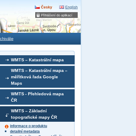
Česky
English
Přihlášení do aplikací
chiválie
WMTS – Katastrální mapa
WMTS – Katastrální mapa –
měřítková řada Google
Maps
WMTS - Přehledová mapa
ČR
WMTS – Základní
topografické mapy ČR
informace o produktu
detailní metadata