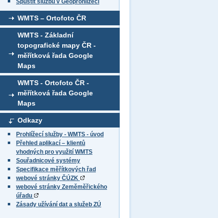
Spustit službu v Geoprohlížeči
WMTS – Ortofoto ČR
WMTS - Základní
topografické mapy ČR -
měřítková řada Google
Maps
WMTS - Ortofoto ČR -
měřítková řada Google
Maps
Odkazy
Prohlížecí služby - WMTS - úvod
Přehled aplikací – klientů
vhodných pro využití WMTS
Souřadnicové systémy
Specifikace měřítkových řad
webové stránky ČÚZK
webové stránky Zeměměřického
úřadu
Zásady užívání dat a služeb ZÚ