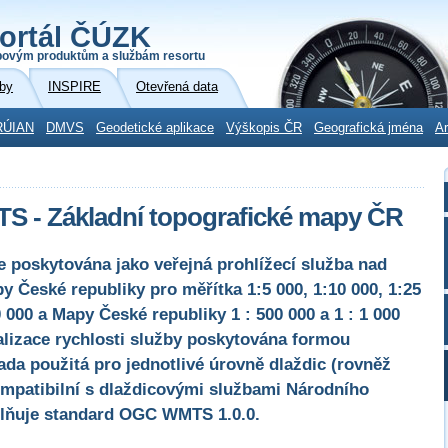
ortál ČÚZK
povým produktům a službám resortu
by
INSPIRE
Otevřená data
RÚIAN
DMVS
Geodetické aplikace
Výškopis ČR
Geografická jména
Ar
TS - Základní topografické mapy ČR
 poskytována jako veřejná prohlížecí služba nad
y České republiky pro měřítka 1:5 000, 1:10 000, 1:25
0 000 a Mapy České republiky 1 : 500 000 a 1 : 1 000
alizace rychlosti služby poskytována formou
da použitá pro jednotlivé úrovně dlaždic (rovněž
kompatibilní s dlaždicovými službami Národního
plňuje standard OGC WMTS 1.0.0.