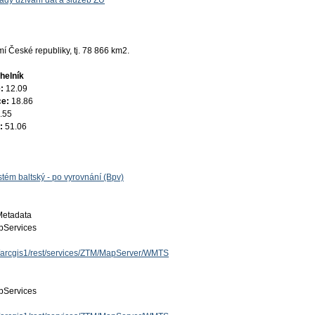
ady užívání dat a služeb ZÚ
 České republiky, tj. 78 866 km2.
helník
e:
12.09
ce:
18.86
.55
e:
51.06
tém baltský - po vyrovnání (Bpv)
Metadata
Services
cz/arcgis1/rest/services/ZTM/MapServer/WMTS
Services