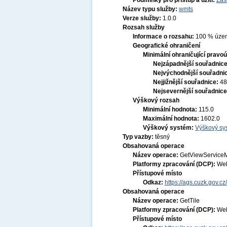
Podmínky pro přístup a užití:
Zás
Název typu služby:
wmts
Verze služby:
1.0.0
Rozsah služby
Informace o rozsahu:
100 % území
Geografické ohraničení
Minimální ohraničující pravoú
Nejzápadnější souřadnic
Nejvýchodnější souřadni
Nejjižnější souřadnice:
48
Nejsevernější souřadnic
Výškový rozsah
Minimální hodnota:
115.0
Maximální hodnota:
1602.0
Výškový systém:
Výškový sys
Typ vazby:
těsný
Obsahovaná operace
Název operace:
GetViewService
Platformy zpracování (DCP):
Web
Přístupové místo
Odkaz:
https://ags.cuzk.gov.
Obsahovaná operace
Název operace:
GetTile
Platformy zpracování (DCP):
Web
Přístupové místo