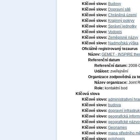
Klíčové slovo:
Budovy
Klíčové slovo:
Dopravní sítě
Klíčové slovo:
Chráněná území
Klíčové slovo:
Krajinný pokryv
Klíčové slovo:
Správní jednotky
Klíčové slovo:
Vodopis
Klíčové slovo:
Zeměpisné názvy
Klíčové slovo:
Nadmořská výška
Oficiálně registrovaný tezaurus
Název:
GEMET - INSPIRE them
Referenční datum
Referenční datum:
2008-
Událost:
zveřejnění
Organizace zodpovědná za t
Název organizace:
Joint 
Role:
kontaktní bod
Klíčová slova
Klíčové slovo:
administrativní hra
Klíčové slovo:
budova
Klíčové slovo:
dopravní infrastruk
Klíčové slovo:
geografická infor
Klíčové slovo:
geografické názvo
Klíčové slovo:
Geonames
Klíčové slovo:
mapa středního mě
Klíčové slovo:
polohopis