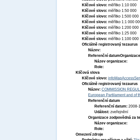
Klíčové slovo:
měřítko 1:10 000
Klíčové slovo:
měřítko 1:50 000
Klíčové slovo:
měřítko 1:500 000
Klíčové slovo:
měřítko 1:1 000 0
Klíčové slovo:
měřítko 1:200 000
Klíčové slovo:
měřítko 1:25 000
Klíčové slovo:
měřítko 1:100 000
Oficiálně registrovaný tezaurus
Název:
Referenční datum
Organizace
Název organizace:
Role:
Klíčová slova
Klíčové slovo:
infoMapAccessSer
Oficiálně registrovaný tezaurus
Název:
COMMISSION REGULATI
European Partilament and of th
Referenční datum
Referenční datum:
2008-
Událost:
zveřejnění
Organizace zodpovědná za t
Název organizace:
Role:
Omezení zdroje