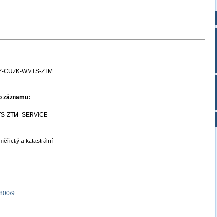
Z-CUZK-WMTS-ZTM
ho záznamu:
S-ZTM_SERVICE
ěřický a katastrální
1800/9