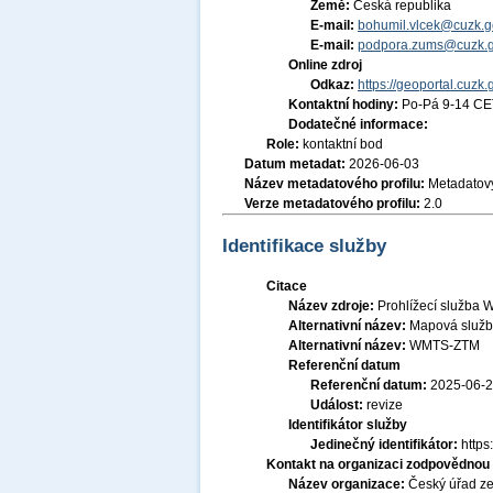
Země:
Česká republika
E-mail:
bohumil.vlcek@cuzk.g
E-mail:
podpora.zums@cuzk.g
Online zdroj
Odkaz:
https://geoportal.cuzk.
Kontaktní hodiny:
Po-Pá 9-14 CE
Dodatečné informace:
Role:
kontaktní bod
Datum metadat:
2026-06-03
Název metadatového profilu:
Metadatový
Verze metadatového profilu:
2.0
Identifikace služby
Citace
Název zdroje:
Prohlížecí služba 
Alternativní název:
Mapová služb
Alternativní název:
WMTS-ZTM
Referenční datum
Referenční datum:
2025-06-
Událost:
revize
Identifikátor služby
Jedinečný identifikátor:
http
Kontakt na organizaci zodpovědnou 
Název organizace:
Český úřad ze