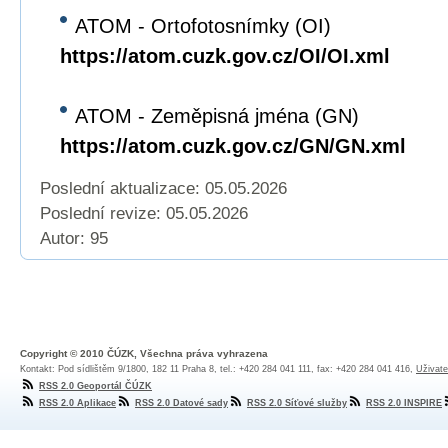
ATOM - Ortofotosnímky (OI)
https://atom.cuzk.gov.cz/OI/OI.xml
ATOM - Zeměpisná jména (GN)
https://atom.cuzk.gov.cz/GN/GN.xml
Poslední aktualizace: 05.05.2026
Poslední revize:
05.05.2026
Autor: 95
Copyright © 2010 ČÚZK, Všechna práva vyhrazena
Kontakt: Pod sídlištěm 9/1800, 182 11 Praha 8, tel.: +420 284 041 111, fax: +420 284 041 416,
Uživate
RSS 2.0 Geoportál ČÚZK
RSS 2.0 Aplikace
RSS 2.0 Datové sady
RSS 2.0 Síťové služby
RSS 2.0 INSPIRE