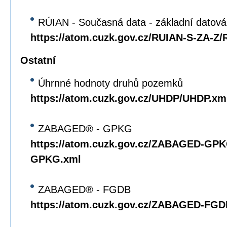
RÚIAN - Současná data - základní datov
https://atom.cuzk.gov.cz/RUIAN-S-ZA-Z
Ostatní
Úhrnné hodnoty druhů pozemků
https://atom.cuzk.gov.cz/UHDP/UHDP.xm
ZABAGED® - GPKG
https://atom.cuzk.gov.cz/ZABAGED-G
GPKG.xml
ZABAGED® - FGDB
https://atom.cuzk.gov.cz/ZABAGED-F