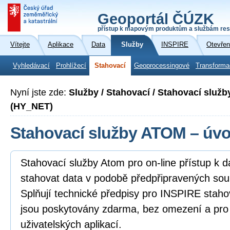
Geoportál ČÚZK
přístup k mapovým produktům a službám res
Vítejte
Aplikace
Data
Služby
INSPIRE
Otevřen
Vyhledávací
Prohlížecí
Stahovací
Geoprocessingové
Transforma
Nyní jste zde:
Služby / Stahovací / Stahovací služb
(HY_NET)
Stahovací služby ATOM – úv
Stahovací služby Atom pro on-line přístup k 
stahovat data v podobě předpřipravených sou
Splňují technické předpisy pro INSPIRE staho
jsou poskytovány zdarma, bez omezení a pro
uživatelských aplikací.