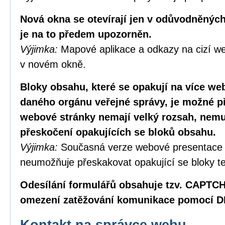
Nová okna se otevírají jen v odůvodněných
je na to předem upozorněn.
Výjimka:
Mapové aplikace a odkazy na cizí we
v novém okně.
Bloky obsahu, které se opakují na více w
daného orgánu veřejné správy, je možné p
webové stránky nemají velký rozsah, nemus
přeskočení opakujících se bloků obsahu.
Výjimka:
Současná verze webové presentace
neumožňuje přeskakovat opakující se bloky te
Odesílání formulářů obsahuje tzv. CAPTC
omezení zatěžování komunikace pomocí D
Kontakt na správce webu