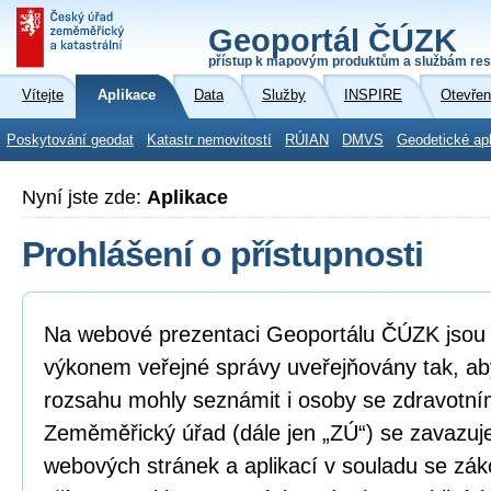
Geoportál ČÚZK
přístup k mapovým produktům a službám res
Vítejte
Aplikace
Data
Služby
INSPIRE
Otevřen
Poskytování geodat
Katastr nemovitostí
RÚIAN
DMVS
Geodetické ap
Nyní jste zde:
Aplikace
Prohlášení o přístupnosti
Na webové prezentaci Geoportálu ČÚZK jsou i
výkonem veřejné správy uveřejňovány tak, ab
rozsahu mohly seznámit i osoby se zdravotní
Zeměměřický úřad (dále jen „ZÚ“) se zavazuje
webových stránek a aplikací v souladu se zá