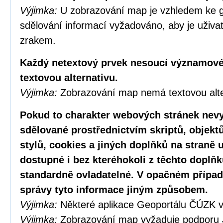
Výjimka:
U zobrazování map je vzhledem ke g
sdělování informací vyžadováno, aby je uživa
zrakem.
Každý netextový prvek nesoucí významové
textovou alternativu.
Výjimka:
Zobrazování map nemá textovou alte
Pokud to charakter webových stránek nevy
sdělované prostřednictvím skriptů, objekt
stylů, cookies a jiných doplňků na straně u
dostupné i bez kteréhokoli z těchto doplňk
standardně ovladatelné. V opačném případ
správy tyto informace jiným způsobem.
Výjimka:
Některé aplikace Geoportálu ČÚZK v
Výjimka:
Zobrazování map vyžaduje podporu 