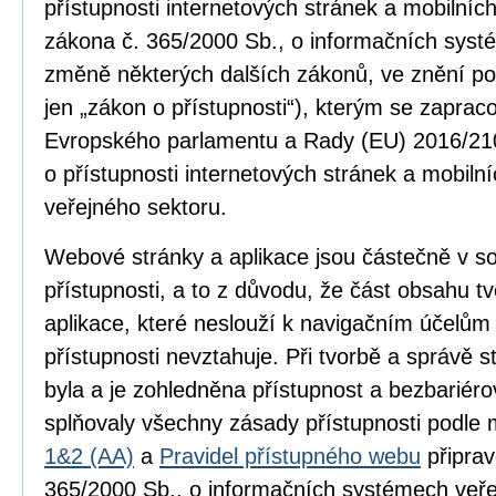
přístupnosti internetových stránek a mobilníc
zákona č. 365/2000 Sb., o informačních syst
změně některých dalších zákonů, ve znění po
jen „zákon o přístupnosti“), kterým se zapra
Evropského parlamentu a Rady (EU) 2016/210
o přístupnosti internetových stránek a mobilní
veřejného sektoru.
Webové stránky a aplikace jsou částečně v 
přístupnosti, a to z důvodu, že část obsahu 
aplikace, které neslouží k navigačním účelům
přístupnosti nevztahuje. Při tvorbě a správě
byla a je zohledněna přístupnost a bezbariér
splňovaly všechny zásady přístupnosti podle
1&2 (AA)
a
Pravidel přístupného webu
připrav
365/2000 Sb., o informačních systémech veře