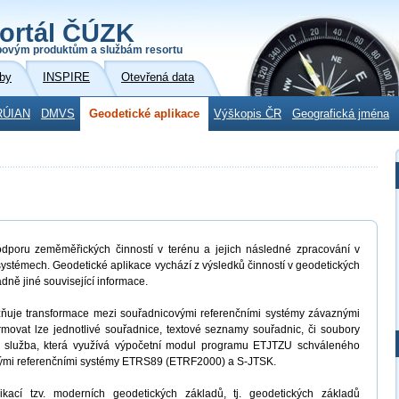
ortál ČÚZK
povým produktům a službám resortu
by
INSPIRE
Otevřená data
RÚIAN
DMVS
Geodetické aplikace
Výškopis ČR
Geografická jména
dporu zeměměřických činností v terénu a jejich následné zpracování v
ystémech. Geodetické aplikace vychází z výsledků činností v geodetických
adně jiné související informace.
uje transformace mezi souřadnicovými referenčními systémy závaznými
movat lze jednotlivé souřadnice, textové seznamy souřadnic, či soubory
 služba, která využívá výpočetní modul programu ETJTZU schváleného
vými referenčními systémy ETRS89 (ETRF2000) a S-JTSK.
kací tzv. moderních geodetických základů, tj. geodetických základů