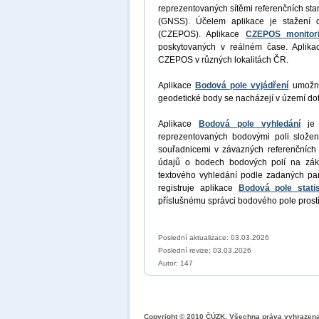
reprezentovaných sítěmi referenčních sta
(GNSS). Účelem aplikace je stažení 
(CZEPOS). Aplikace
CZEPOS monitor
poskytovaných v reálném čase. Aplik
CZEPOS v různých lokalitách ČR.
Aplikace
Bodová pole vyjádření
umožní 
geodetické body se nacházejí v území dot
Aplikace
Bodová pole vyhledání
je a
reprezentovaných bodovými poli slože
souřadnicemi v závazných referenčních 
údajů o bodech bodových polí na zák
textového vyhledání podle zadaných pa
registruje aplikace
Bodová pole statis
příslušnému správci bodového pole prost
Poslední aktualizace: 03.03.2026
Poslední revize:
03.03.2026
Autor: 147
Copyright © 2010 ČÚZK, Všechna práva vyhrazen