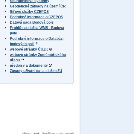
Souřadnicové systémy
Geodetické základy na území ČR
Síťové služby CZEPOS
Podrobné informace o CZEPOS
Datová sada Bodová pole
Prohlížecí služba WMS - Bodová
pole
Podrobné informace o Databázi
bodových polí
webové stránky ČÚZK
webové stránky Zeměměřického
úřadu
předpisy a dokumenty
Zásady užívání dat a služeb ZÚ
Mapa stránek
Prohlášení o přístupnosti