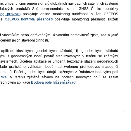
nic umožňujícími příjem signálů globálních navigačních satelitních systémů
datových produktů Sítě permanentních stanic GNSS České republiky
ing provozu
poskytuje online monitoring funkčnosti služeb CZEPOS
ace
CZEPOS kontrola přesnosti
poskytuje monitoring přesnosti služeb
vlastníkům nebo oprávněným uživatelům nemovitostí zjistit, zda a jaké
čeném jejich stavební činností.
plikací klasických geodetických základů, tj. geodetických základů
nými z geodetických bodů pevně stabilizovaných v terénu se známými
systémech. Účelem aplikace je umožnit bezplatné stažení geodetických
ladě grafického vyhledání bodů nad zvolenou přehledovou mapou či
rametrů. Počet geodetických údajů stažených z Databáze bodových polí
tika
. V terénu zjištěné závady na bodech bodových polí lze zaslat
řednictvím aplikace
Bodová pole hlášení závad
.
a