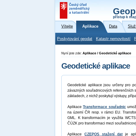
Geop
přístup k ma
Vítejte
Aplikace
Data
Služ
Poskytování geodat
Katastr nemovitostí
Nyní jste zde:
Aplikace / Geodetické aplikace
Geodetické aplikace
Geodetické aplikace jsou určeny pro po
závazných souřadnicových referenčních s
základech, z nichž poskytují výstupy, příp
Aplikace
Transformace souřadnic
umožň
na území ČR resp. v rámci EU. Transfor
GML. K transformacím je využita WCTS
ČÚZK pro transformaci mezi souřadnico
Aplikace
CZEPOS stažení dat
je apli