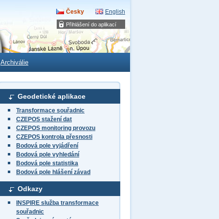
Česky
English
Přihlášení do aplikací
Archiválie
Geodetické aplikace
Transformace souřadnic
CZEPOS stažení dat
CZEPOS monitoring provozu
CZEPOS kontrola přesnosti
Bodová pole vyjádření
Bodová pole vyhledání
Bodová pole statistika
Bodová pole hlášení závad
Odkazy
INSPIRE služba transformace
souřadnic