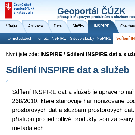
Geoportál ČÚZK
přístup k mapovým produktům a službám res
Vítejte
Aplikace
Data
Služby
INSPIRE
Otevřen
O metadatech
Témata INSPIRE
Síťové služby INSPIRE
Sdílení I
Nyní jste zde:
INSPIRE / Sdílení INSPIRE dat a služ
Sdílení INSPIRE dat a služeb
Sdílení INSPIRE dat a služeb je upraveno na
268/2010, které stanovuje harmonizované po
prostorových dat a službám prostorových dat
přístupu pro jednotlivé produkty jsou zapsány
metadatech.