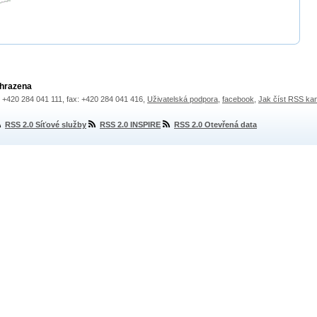
yhrazena
.: +420 284 041 111, fax: +420 284 041 416,
Uživatelská podpora
,
facebook
,
Jak číst RSS ka
RSS 2.0 Síťové služby
RSS 2.0 INSPIRE
RSS 2.0 Otevřená data