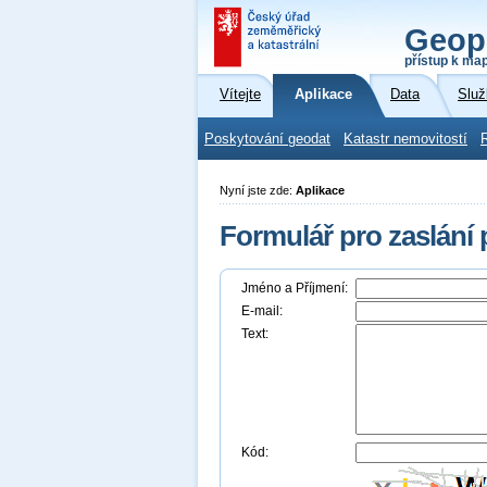
Geop
přístup k ma
Vítejte
Aplikace
Data
Služ
Poskytování geodat
Katastr nemovitostí
Nyní jste zde:
Aplikace
Formulář pro zaslání
Jméno a Příjmení:
E-mail:
Text:
Kód: