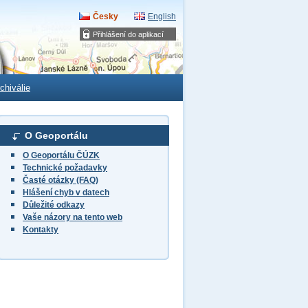
Česky
English
Přihlášení do aplikací
chiválie
O Geoportálu
O Geoportálu ČÚZK
Technické požadavky
Časté otázky (FAQ)
Hlášení chyb v datech
Důležité odkazy
Vaše názory na tento web
Kontakty