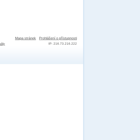
Mapa stránek
Prohlášení o přístupnosti
nály
IP: 216.73.216.222