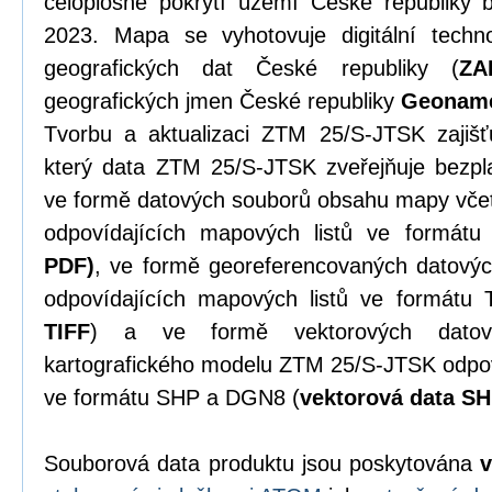
celoplošné pokrytí území České republiky
2023. Mapa se vyhotovuje digitální techn
geografických dat České republiky (
ZA
geografických jmen České republiky
Geonam
Tvorbu a aktualizaci ZTM 25/S-JTSK zajiš
který data ZTM 25/S-JTSK zveřejňuje bezpl
ve formě datových souborů obsahu mapy vč
odpovídajících mapových listů ve formát
PDF)
, ve formě georeferencovaných datov
odpovídajících mapových listů ve formátu 
TIFF
) a ve formě vektorových dato
kartografického modelu ZTM 25/S-JTSK odpov
ve formátu SHP a DGN8 (
vektorová data S
Souborová data produktu jsou poskytována