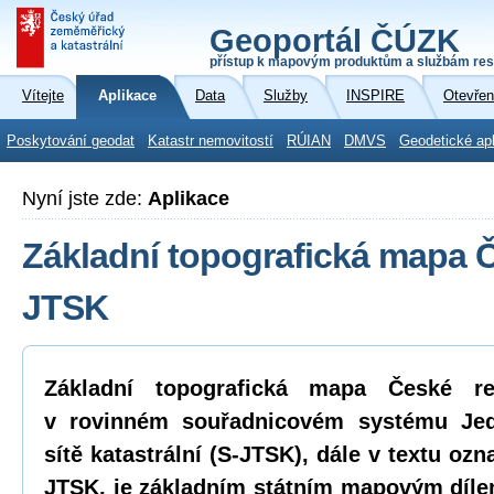
Geoportál ČÚZK
přístup k mapovým produktům a službám res
Vítejte
Aplikace
Data
Služby
INSPIRE
Otevřen
Poskytování geodat
Katastr nemovitostí
RÚIAN
DMVS
Geodetické ap
Nyní jste zde:
Aplikace
Základní topografická mapa ČR
JTSK
Základní topografická mapa České r
v rovinném souřadnicovém systému Jed
sítě katastrální (S-JTSK), dále v textu oz
JTSK, je základním státním mapovým díle