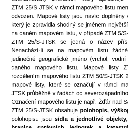
ZTM 25/S-JTSK v rámci mapového listu menš
odvozen. Mapové listy jsou navíc doplněny 
který je zpravidla shodný se jménem největší
na daném mapovém listu, v případě ZTM 5/
ZTM 25/S-JTSK se jedná o název přís
Nenachází-li se na mapovém listu žádné 
jedinečné geografické jméno (vrchol, vodní
daného mapového listu. Mapové listy Z
rozdělením mapového listu ZTM 50/S-JTSK 2 
mapové listy, které se označují v rámci m
JTSK průběžně v řadách od severozápadního 
Označení mapového listu je např. Žďár nad 
ZTM 25/S-JTSK obsahuje
polohopis, výško
polohopisu jsou
sídla a jednotlivé objekt
hranice správních jednotek a katastr