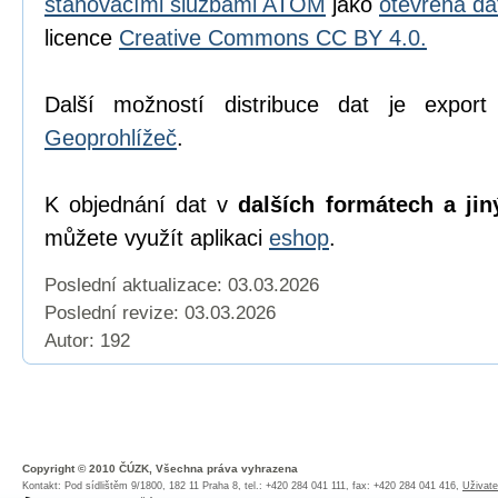
stahovacími službami ATOM
jako
otevřená da
licence
Creative Commons CC BY 4.0.
Další možností distribuce dat je export
Geoprohlížeč
.
K objednání dat v
dalších formátech a jin
můžete využít aplikaci
eshop
.
Poslední aktualizace: 03.03.2026
Poslední revize:
03.03.2026
Autor: 192
Copyright © 2010 ČÚZK, Všechna práva vyhrazena
Kontakt: Pod sídlištěm 9/1800, 182 11 Praha 8, tel.: +420 284 041 111, fax: +420 284 041 416,
Uživate