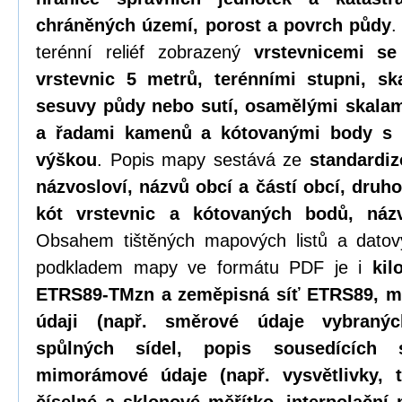
chráněných území, porost a povrch půdy
.
terénní reliéf zobrazený
vrstevnicemi se
vrstevnic 5 metrů, terénními stupni, ska
sesuvy půdy nebo sutí, osamělými skalam
a řadami kamenů a kótovanými body s
výškou
. Popis mapy sestává ze
standardi
názvosloví, názvů obcí a částí obcí, druh
kót vrstevnic a kótovaných bodů, ná
Obsahem tištěných mapových listů a datov
podkladem mapy ve formátu PDF je i
kil
ETRS89-TMzn a zeměpisná síť ETRS89, 
údaji (např. směrové údaje vybraný
spůlných sídel, popis sousedících 
mimorámové údaje (např. vysvětlivky, ti