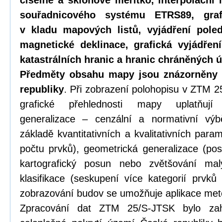
číselné a sklonové měřítko, interpolační
souřadnicového systému ETRS89, gra
v kladu mapových listů, vyjádření pole
magnetické deklinace, grafická vyjádřen
katastrálních hranic a hranic chráněných ú
Předměty obsahu mapy jsou znázorněny
republiky
. Při zobrazení polohopisu v ZTM 2
grafické přehlednosti mapy uplatňují
generalizace – cenzální a normativní výb
základě kvantitativních a kvalitativních para
počtu prvků), geometrická generalizace (pos
kartografický posun nebo zvětšování m
klasifikace (seskupení více kategorií prvků 
zobrazování budov se umožňuje aplikace met
Zpracování dat ZTM 25/S-JTSK bylo za