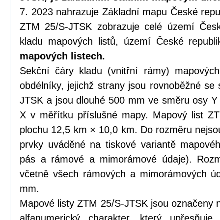
7. 2023 nahrazuje Základní mapu České repub
ZTM 25/S-JTSK zobrazuje celé území České
kladu mapových listů, území České republ
mapových listech.
Sekční čáry kladu (vnitřní rámy) mapových
obdélníky, jejichž strany jsou rovnoběžné se
JTSK a jsou dlouhé 500 mm ve směru osy Y
X v měřítku příslušné mapy. Mapový list Z
plochu 12,5 km × 10,0 km. Do rozměru nejso
prvky uváděné na tiskové variantě mapového 
pás a rámové a mimorámové údaje). Rozm
včetně všech rámových a mimorámových ú
mm.
Mapové listy ZTM 25/S-JTSK jsou označeny 
alfanumerický charakter, který upřesňuje