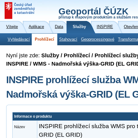
Geoportál ČÚZK
přístup k mapovým produktům a službám res
Vítejte
Aplikace
Data
Služby
INSPIRE
Otevřen
Vyhledávací
Prohlížecí
Stahovací
Geoprocessingové
Transforma
Nyní jste zde:
Služby / Prohlížecí / Prohlížecí slu
INSPIRE / WMS - Nadmořská výška-GRID (EL GRI
INSPIRE prohlížecí služba W
Nadmořská výška-GRID (EL 
Informace o produktu
INSPIRE prohlížecí služba WMS pro
Název
GRID (EL GRID)