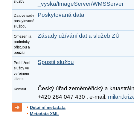
služby
_vyska/ImageServer/WMSServer
Poskytovaná data
Datové sady
poskytované
službou
Zásady užívání dat a služeb ZÚ
Omezení a
podmínky
přístupu a
použití
Spustit službu
Prohlížení
služby ve
veřejném
klientu
Český úřad zeměměřický a katastrální, 
Kontakt
+420 284 047 430 , e-mail:
milan.kri
Detailní metadata
Metadata XML