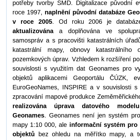
potřeby tvorby SMD. Digitalizace původní e
roce 1997,
naplnění původní databáze Ge
v roce 2005
. Od roku 2006 je datab
aktualizována
a doplňována ve spoluprá
samospráv a s pracovišti katastrálních úřadů
katastrální mapy, obnovy katastrálního
pozemkových úprav. Vzhledem k rozšíření 
souvislosti s využitím dat Geonames pro vy
objektů aplikacemi Geoportálu ČÚZK, e
EuroGeoNames, INSPIRE a v souvislosti s 
zpracování mapové produkce Zeměměřického
realizována úprava datového model
Geonames
. Geonames není jen systém pro
mapy 1:10 000, ale
informační systém pro
objektů
bez ohledu na měřítko mapy, a t