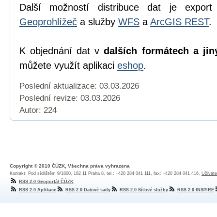
Další možností distribuce dat je export
Geoprohlížeč
a služby
WFS
a
ArcGIS REST
.
K objednání dat v
dalších formátech a jin
můžete využít aplikaci
eshop
.
Poslední aktualizace: 03.03.2026
Poslední revize:
03.03.2026
Autor: 224
Copyright © 2010 ČÚZK, Všechna práva vyhrazena
Kontakt: Pod sídlištěm 9/1800, 182 11 Praha 8, tel.: +420 284 041 111, fax: +420 284 041 416,
Uživate
RSS 2.0 Geoportál ČÚZK
RSS 2.0 Aplikace
RSS 2.0 Datové sady
RSS 2.0 Síťové služby
RSS 2.0 INSPIRE