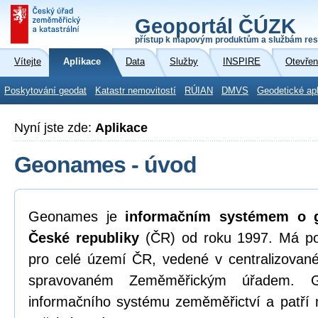
Geoportál ČÚZK
přístup k mapovým produktům a službám res
Vítejte
Aplikace
Data
Služby
INSPIRE
Otevřen
Poskytování geodat
Katastr nemovitostí
RÚIAN
DMVS
Geodetické ap
Nyní jste zde:
Aplikace
Geonames - úvod
Geonames je
informačním systémem o g
České republiky
(ČR) od roku 1997. Má p
pro celé území ČR, vedené v centralizova
spravovaném Zeměměřickým úřadem. G
informačního systému zeměměřictví a patří 