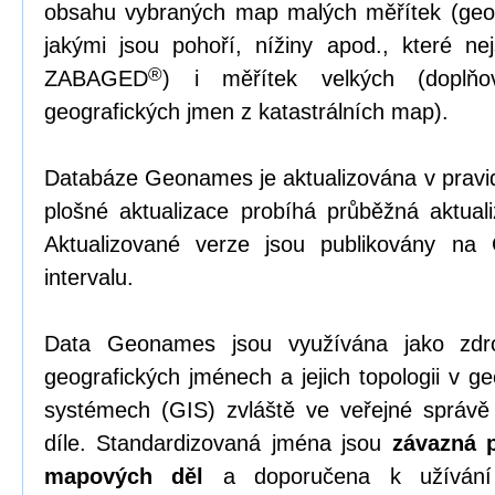
obsahu vybraných map malých měřítek (geom
jakými jsou pohoří, nížiny apod., které 
®
ZABAGED
) i měřítek velkých (doplňov
geografických jmen z katastrálních map).
Databáze Geonames je aktualizována v pravi
plošné aktualizace probíhá průběžná aktual
Aktualizované verze jsou publikovány na
intervalu.
Data Geonames jsou využívána jako zdro
geografických jménech a jejich topologii v g
systémech (GIS) zvláště ve veřejné správ
díle. Standardizovaná jména jsou
závazná p
mapových děl
a doporučena k užívání 