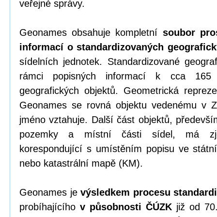
veřejné správy.
Geonames obsahuje kompletní
soubor pro
informací o standardizovaných geografic
sídelních jednotek. Standardizované geogra
rámci popisných informací k cca 165
geografických objektů. Geometrická repreze
Geonames se rovná objektu vedenému v
jméno vztahuje. Další část objektů, předevší
pozemky a místní části sídel, má zje
korespondující s umístěním popisu ve stá
nebo katastrální mapě (KM).
Geonames je
výsledkem procesu standard
probíhajícího
v působnosti ČÚZK
již od 70.