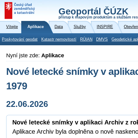
Geoportál ČÚZK
přístup k mapovým produktům a službám res
Vítejte
Aplikace
Data
Služby
INSPIRE
Otevřen
Poskytování geodat
Katastr nemovitostí
RÚIAN
DMVS
Geodetické ap
Nyní jste zde:
Aplikace
Nové letecké snímky v aplikac
1979
22.06.2026
Nové letecké snímky v aplikaci Archiv z ro
Aplikace Archiv byla doplněna o nově naskeno