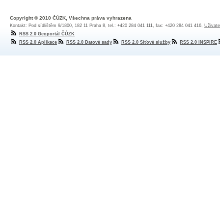
Copyright © 2010 ČÚZK, Všechna práva vyhrazena
Kontakt: Pod sídlištěm 9/1800, 182 11 Praha 8, tel.: +420 284 041 111, fax: +420 284 041 416,
Uživate
RSS 2.0 Geoportál ČÚZK
RSS 2.0 Aplikace
RSS 2.0 Datové sady
RSS 2.0 Síťové služby
RSS 2.0 INSPIRE