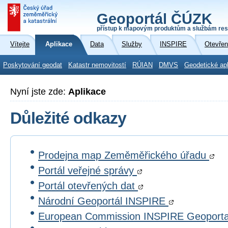
Geoportál ČÚZK
přístup k mapovým produktům a službám res
Vítejte
Aplikace
Data
Služby
INSPIRE
Otevřen
Poskytování geodat
Katastr nemovitostí
RÚIAN
DMVS
Geodetické ap
Nyní jste zde:
Aplikace
Důležité odkazy
Prodejna map Zeměměřického úřadu
Portál veřejné správy
Portál otevřených dat
Národní Geoportál INSPIRE
European Commission INSPIRE Geoport