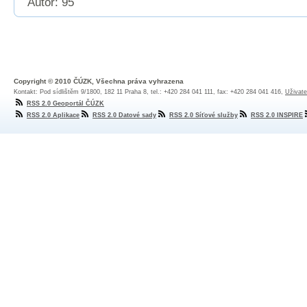
Autor: 95
Copyright © 2010 ČÚZK, Všechna práva vyhrazena
Kontakt: Pod sídlištěm 9/1800, 182 11 Praha 8, tel.: +420 284 041 111, fax: +420 284 041 416,
Uživate
RSS 2.0 Geoportál ČÚZK
RSS 2.0 Aplikace
RSS 2.0 Datové sady
RSS 2.0 Síťové služby
RSS 2.0 INSPIRE