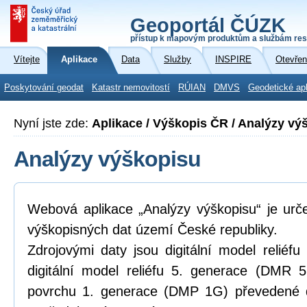
Geoportál ČÚZK
přístup k mapovým produktům a službám res
Vítejte
Aplikace
Data
Služby
INSPIRE
Otevřen
Poskytování geodat
Katastr nemovitostí
RÚIAN
DMVS
Geodetické ap
Nyní jste zde:
Aplikace / Výškopis ČR / Analýzy vý
Analýzy výškopisu
Webová aplikace „Analýzy výškopisu“ je urč
výškopisných dat území České republiky.
Zdrojovými daty jsou digitální model relié
digitální model reliéfu 5. generace (DMR 5
povrchu 1. generace (DMP 1G) převedené d