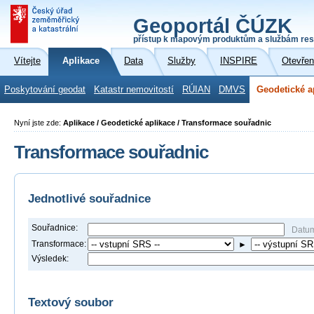
Geoportál ČÚZK
přístup k mapovým produktům a službám res
Vítejte
Aplikace
Data
Služby
INSPIRE
Otevřen
Poskytování geodat
Katastr nemovitostí
RÚIAN
DMVS
Geodetické a
Nyní jste zde:
Aplikace / Geodetické aplikace / Transformace souřadnic
Transformace souřadnic
Jednotlivé souřadnice
Souřadnice:
Datu
Transformace:
►
Výsledek:
Textový soubor