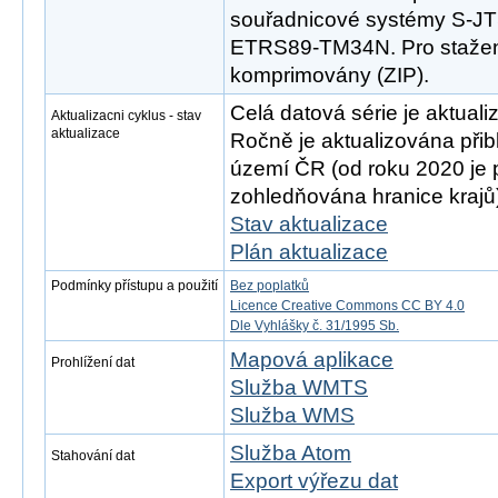
souřadnicové systémy S-
ETRS89-TM34N. Pro stažen
komprimovány (ZIP).
Celá datová série je aktual
Aktualizacni cyklus - stav
aktualizace
Ročně je aktualizována přib
území ČR (od roku 2020 je p
zohledňována hranice krajů
Stav aktualizace
Plán aktualizace
Podmínky přístupu a použití
Bez poplatků
Licence Creative Commons CC BY 4.0
Dle Vyhlášky č. 31/1995 Sb.
Mapová aplikace
Prohlížení dat
Služba WMTS
Služba WMS
Služba Atom
Stahování dat
Export výřezu dat