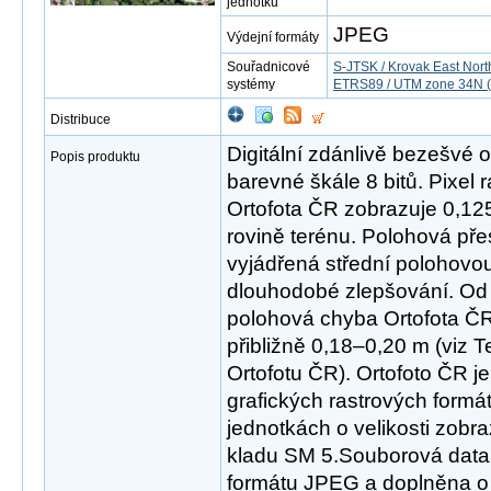
jednotku
JPEG
Výdejní formáty
Souřadnicové
S-JTSK / Krovak East Nort
systémy
ETRS89 / UTM zone 34N (
Distribuce
Digitální zdánlivě bezešvé o
Popis produktu
barevné škále 8 bitů. Pixel
Ortofota ČR zobrazuje 0,12
rovině terénu. Polohová pře
vyjádřená střední polohovo
dlouhodobé zlepšování. Od 
polohová chyba Ortofota ČR 
přibližně 0,18–0,20 m (viz 
Ortofotu ČR). Ortofoto ČR je
grafických rastrových form
jednotkách o velikosti zobra
kladu SM 5.Souborová data
formátu JPEG a doplněna o