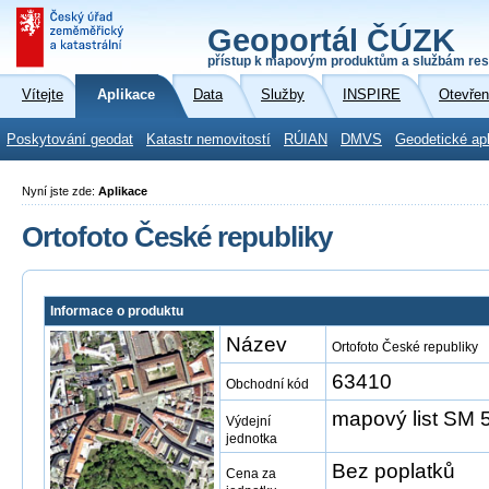
Geoportál ČÚZK
přístup k mapovým produktům a službám res
Vítejte
Aplikace
Data
Služby
INSPIRE
Otevřen
Poskytování geodat
Katastr nemovitostí
RÚIAN
DMVS
Geodetické ap
Nyní jste zde:
Aplikace
Ortofoto České republiky
Informace o produktu
Název
Ortofoto České republiky
63410
Obchodní kód
mapový list SM 5
Výdejní
jednotka
Bez poplatků
Cena za