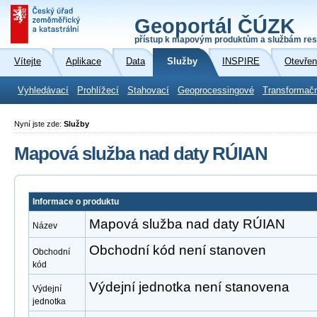
Geoportál ČÚZK
přístup k mapovým produktům a službám res
Vítejte
Aplikace
Data
Služby
INSPIRE
Otevřen
Vyhledávací
Prohlížecí
Stahovací
Geoprocessingové
Transformač
Nyní jste zde:
Služby
Mapová služba nad daty RÚIAN
Informace o produktu
Mapová služba nad daty RÚIAN
Název
Obchodní kód není stanoven
Obchodní
kód
Výdejní jednotka není stanovena
Výdejní
jednotka