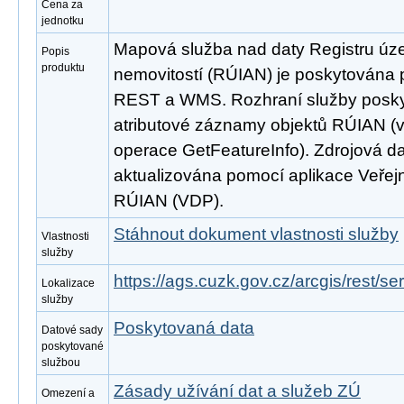
Cena za
jednotku
Mapová služba nad daty Registru úze
Popis
produktu
nemovitostí (RÚIAN) je poskytována p
REST a WMS. Rozhraní služby poskyt
atributové záznamy objektů RÚIAN 
operace GetFeatureInfo). Zdrojová d
aktualizována pomocí aplikace Veřejn
RÚIAN (VDP).
Stáhnout dokument vlastnosti služby
Vlastnosti
služby
https://ags.cuzk.gov.cz/arcgis/rest/
Lokalizace
služby
Poskytovaná data
Datové sady
poskytované
službou
Zásady užívání dat a služeb ZÚ
Omezení a