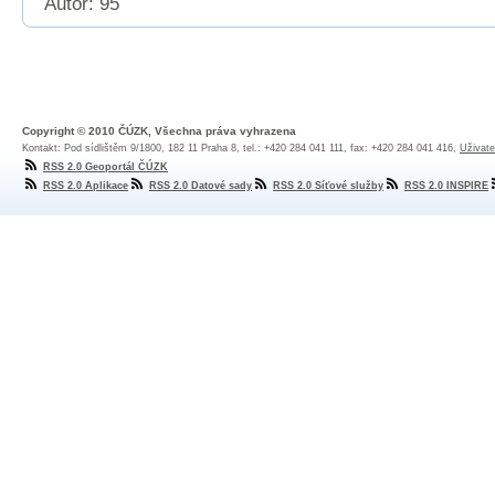
Autor: 95
Copyright © 2010 ČÚZK, Všechna práva vyhrazena
Kontakt: Pod sídlištěm 9/1800, 182 11 Praha 8, tel.: +420 284 041 111, fax: +420 284 041 416,
Uživate
RSS 2.0 Geoportál ČÚZK
RSS 2.0 Aplikace
RSS 2.0 Datové sady
RSS 2.0 Síťové služby
RSS 2.0 INSPIRE