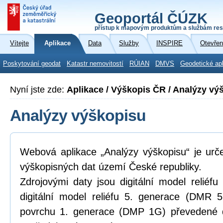
Geoportál ČÚZK
přístup k mapovým produktům a službám res
Vítejte
Aplikace
Data
Služby
INSPIRE
Otevřen
Poskytování geodat
Katastr nemovitostí
RÚIAN
DMVS
Geodetické ap
Nyní jste zde:
Aplikace / Výškopis ČR / Analýzy vý
Analýzy výškopisu
Webová aplikace „Analýzy výškopisu“ je urč
výškopisných dat území České republiky.
Zdrojovými daty jsou digitální model relié
digitální model reliéfu 5. generace (DMR 5
povrchu 1. generace (DMP 1G) převedené d