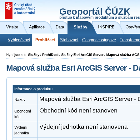
Geoportál ČÚZK
přístup k mapovým produktům a službám res
Vítejte
Aplikace
Data
Služby
INSPIRE
Otevřen
Vyhledávací
Prohlížecí
Stahovací
Geoprocessingové
Transforma
Nyní jste zde:
Služby / Prohlížecí / Služby Esri ArcGIS Server / Mapová služba A
Mapová služba Esri ArcGIS Server - D
Informace o produktu
Mapová služba Esri ArcGIS Server - 
Název
Obchodní kód není stanoven
Obchodní
kód
Výdejní jednotka není stanovena
Výdejní
jednotka