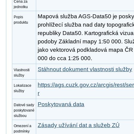
Cena za
jednotku
Mapová služba AGS-Data50 je poskyt
Popis
produktu
prohlížecí služba nad daty topograf
republiky Data50. Kartografická vizua
podoby Základní mapy 1:50 000. Slu
jako vektorová podkladová mapa ČR 
000 do cca 1:25 000.
Stáhnout dokument vlastnosti služby
Vlastnosti
služby
https://ags.cuzk.gov.cz/arcgis/rest
Lokalizace
služby
r
Poskytovaná data
Datové sady
poskytované
službou
Zásady užívání dat a služeb ZÚ
Omezení a
podmínky