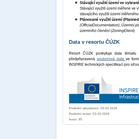
Stávající využití území ve vybra
Stávající využití území měřené v
stávajícího využití území měřenéh
Plánované využití území (Planne
(OfficialDocumentation)
,
Územní pl
územního členění (ZoningElient)
.
Data v resortu ČÚZK
Resort ČÚZK poskytuje data tématu
předpřipravená
souborová data
ve for
INSPIRE technických specifikací pro síťov
Poslední aktualizace: 03.03.2026
Poslední revize:
03.03.2026
Autor: 95