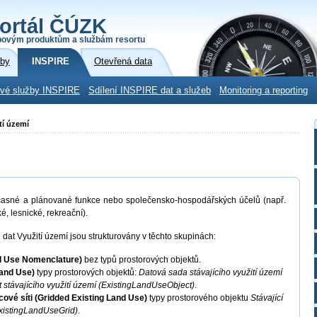
ortál ČÚZK
povým produktům a službám resortu
žby
INSPIRE
Otevřená data
ové služby INSPIRE
Sdílení INSPIRE dat a služeb
Monitoring a reporting
tí území
sné a plánované funkce nebo společensko-hospodářských účelů (např.
, lesnické, rekreační).
dat Využití území jsou strukturovány v těchto skupinách:
nd Use Nomenclature)
bez typů prostorových objektů.
 Land Use)
typy prostorových objektů:
Datová sada stávajícího využití území
 stávajícího využití území (ExistingLandUseObject)
.
icové síti (Gridded Existing Land Use)
typy prostorového objektu
Stávající
(ExistingLandUseGrid)
.