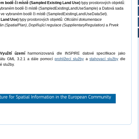
ném bodě či místě (Sampled Existing Land Use)
typy prostorových objektů:
e vybraném bodě či místě (SampledExistingLandUseSample) a Datová sada
o ve vybraném bodě či místě (SampledExistingLandUseDataSet).
d Land Use)
typy prostorových objektů:
Oficiální dokumentace
án (SpatialPlan)
,
Doplňující regulace (SupplientaryRegulation)
a
Prvek
Využití území
harmonizovaná dle INSPIRE datové specifikace jako
mátu GML 3.2.1 a dále pomocí
prohlížecí služby
a
stahovací služby
dle
é služby.