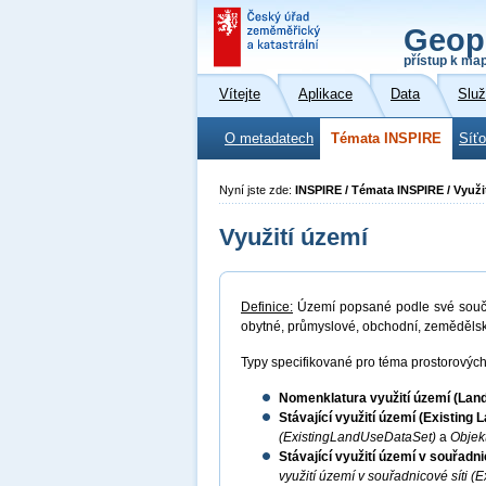
Geop
přístup k ma
Vítejte
Aplikace
Data
Slu
O metadatech
Témata INSPIRE
Síť
Nyní jste zde:
INSPIRE / Témata INSPIRE / Využi
Využití území
Definice:
Území popsané podle své souča
obytné, průmyslové, obchodní, zemědělské
Typy specifikované pro téma prostorových 
Nomenklatura využití území (La
Stávající využití území (Existing
(ExistingLandUseDataSet)
a
Objekt
Stávající využití území v souřadn
využití území v souřadnicové síti 