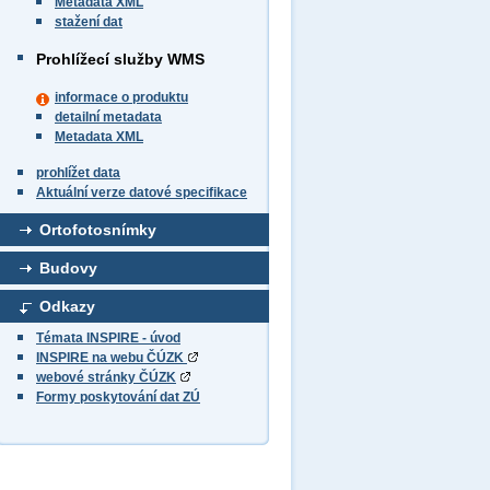
Metadata XML
stažení dat
Prohlížecí služby WMS
informace o produktu
detailní metadata
Metadata XML
prohlížet data
Aktuální verze datové specifikace
Ortofotosnímky
Budovy
Odkazy
Témata INSPIRE - úvod
INSPIRE na webu ČÚZK
webové stránky ČÚZK
Formy poskytování dat ZÚ