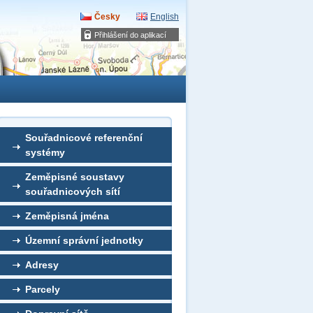
Česky
English
Přihlášení do aplikací
Souřadnicové referenční
systémy
Zeměpisné soustavy
souřadnicových sítí
Zeměpisná jména
Územní správní jednotky
Adresy
Parcely