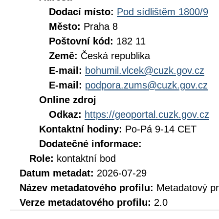
Dodací místo:
Pod sídlištěm 1800/9
Město:
Praha 8
Poštovní kód:
182 11
Země:
Česká republika
E-mail:
bohumil.vlcek@cuzk.gov.cz
E-mail:
podpora.zums@cuzk.gov.cz
Online zdroj
Odkaz:
https://geoportal.cuzk.gov.cz
Kontaktní hodiny:
Po-Pá 9-14 CET
Dodatečné informace:
Role:
kontaktní bod
Datum metadat:
2026-07-29
Název metadatového profilu:
Metadatový pr
Verze metadatového profilu:
2.0