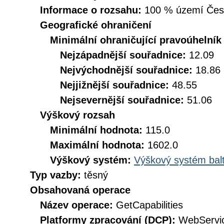
Informace o rozsahu:
100 % území České
Geografické ohraničení
Minimální ohraničující pravoúhelník
Nejzápadnější souřadnice:
12.09
Nejvýchodnější souřadnice:
18.86
Nejjižnější souřadnice:
48.55
Nejsevernější souřadnice:
51.06
Výškový rozsah
Minimální hodnota:
115.0
Maximální hodnota:
1602.0
Výškový systém:
Výškový systém balt
Typ vazby:
těsný
Obsahovaná operace
Název operace:
GetCapabilities
Platformy zpracování (DCP):
WebServi