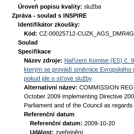
Úroveň popisu kvality:
služba
Zpráva - soulad s INSPIRE
Identifikátor zkoušky:
Kód:
CZ-00025712-CUZK_AGS_DMR4G-D
Soulad
Specifikace
Název zdroje:
Nařízení Komise (ES) č. 9
kterým se provádí směrnice Evropského 
pokud jde o síťové služby
Alternativní název:
COMMISSION REGUL
October 2009 implementing Directive 20
Parliament and of the Council as regards
Referenční datum
Referenční datum:
2009-10-20
Událost:
zveřejnění