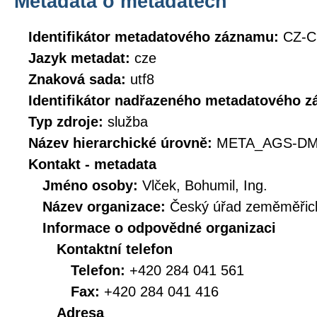
Metadata o metadatech
Identifikátor metadatového záznamu:
CZ-
Jazyk metadat:
cze
Znaková sada:
utf8
Identifikátor nadřazeného metadatového 
Typ zdroje:
služba
Název hierarchické úrovně:
META_AGS-DM
Kontakt - metadata
Jméno osoby:
Vlček, Bohumil, Ing.
Název organizace:
Český úřad zeměměřick
Informace o odpovědné organizaci
Kontaktní telefon
Telefon:
+420 284 041 561
Fax:
+420 284 041 416
Adresa