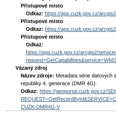
Přístupové místo
Odkaz:
https://ags.cuzk.gov.cz/arcgis
Přístupové místo
Odkaz:
https://ags.cuzk.gov.cz/arcgi
Přístupové místo
Odkaz:
https://ags.cuzk.gov.cz/arcgis2/serv
request=GetCapabilities&service=WM
Vázaný zdroj
Název zdroje:
Metadata série datových s
republiky 4. generace (DMR 4G).
Odkaz:
https://geoportal.cuzk.gov.cz/S
REQUEST=GetRecordById&SERVICE=CS
CUZK-DMR4G-V