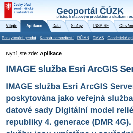
Geoportál ČÚZK
přístup k mapovým produktům a službám res
Vítejte
Aplikace
Data
Služby
INSPIRE
Otevřen
Poskytování geodat
Katastr nemovitostí
RÚIAN
DMVS
Geodetické ap
Nyní jste zde:
Aplikace
IMAGE služba Esri ArcGIS Se
IMAGE služba Esri ArcGIS Serve
poskytována jako veřejná služba 
datové sady Digitální model reli
republiky 4. generace (DMR 4G).