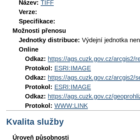
Název:
TIFF
Verze:
Specifikace:
Možnosti přenosu
Jednotky distribuce:
Výdejní jednotka ne
Online
Odkaz:
https://ags.cuzk.gov.cz/arcgis2/
Protokol:
ESRI:IMAGE
Odkaz:
https://ags.cuzk.gov.cz/arcgis2
Protokol:
ESRI:IMAGE
Odkaz:
https://ags.cuzk.gov.cz/geoproh
Protokol:
WWW:LINK
Kvalita služby
Úroveň působnosti