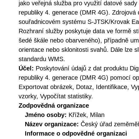
jako veřejná služba pro využití datové sady 
republiky 4. generace (DMR 4G). Zdrojová 
souřadnicovém systému S-JTSK/Krovak Ea
Rozhraní služby poskytuje data ve formě st
šedé škále nebo obarveného), případně umo
orientace nebo sklonitosti svahů. Dále lze s
standardu WMS.
Účel:
Poskytování údajů z dat produktu Digi
republiky 4. generace (DMR 4G) pomocí ope
Exportovat obrázek, Dotaz, Identifikace, Vy
vzorky, Vypočítat statistiky.
Zodpovědná organizace
Jméno osoby:
Křížek, Milan
Název organizace:
Český úřad zeměměři
Informace o odpovědné organizaci