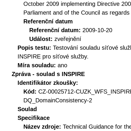
October 2009 implementing Directive 20
Parliament and of the Council as regards
Referenční datum
Referenční datum:
2009-10-20
Událost:
zveřejnění
Popis testu:
Testování souladu síťové služ
INSPIRE pro síťové služby.
Míra souladu:
ano
Zpráva - soulad s INSPIRE
Identifikátor zkoušky:
Kód:
CZ-00025712-CUZK_WFS_INSPIR
DQ_DomainConsistency-2
Soulad
Specifikace
Název zdroje:
Technical Guidance for t