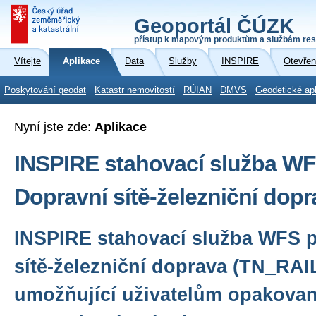
Geoportál ČÚZK
přístup k mapovým produktům a službám res
Vítejte
Aplikace
Data
Služby
INSPIRE
Otevřen
Poskytování geodat
Katastr nemovitostí
RÚIAN
DMVS
Geodetické ap
Nyní jste zde:
Aplikace
INSPIRE stahovací služba WF
Dopravní sítě-železniční dop
INSPIRE stahovací služba WFS 
sítě-železniční doprava (TN_RAIL
umožňující uživatelům opakovan