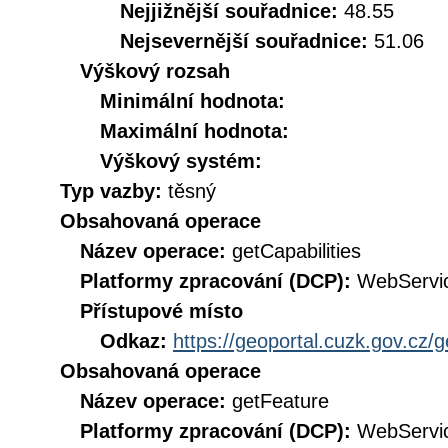
Nejjižnější souřadnice:
48.55
Nejsevernější souřadnice:
51.06
Výškový rozsah
Minimální hodnota:
Maximální hodnota:
Výškový systém:
Typ vazby:
těsný
Obsahovaná operace
Název operace:
getCapabilities
Platformy zpracování (DCP):
WebServi
Přístupové místo
Odkaz:
https://geoportal.cuzk.gov.cz/
Obsahovaná operace
Název operace:
getFeature
Platformy zpracování (DCP):
WebServi