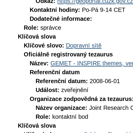
Odkaz:
https://geoportal.cuzk.gov.cz
Kontaktní hodiny:
Po-Pá 9-14 CET
Dodatečné informace:
Role:
správce
Klíčová slova
Klíčové slovo:
Dopravní sítě
Oficiálně registrovaný tezaurus
Název:
GEMET - INSPIRE themes, ver
Referenční datum
Referenční datum:
2008-06-01
Událost:
zveřejnění
Organizace zodpovědná za tezaurus
Název organizace:
Joint Research 
Role:
kontaktní bod
Klíčová slova