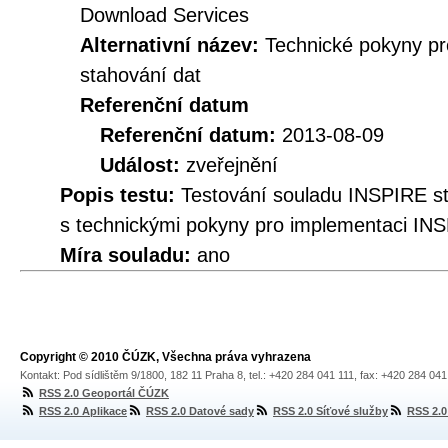
Download Services
Alternativní název:
Technické pokyny p
stahování dat
Referenční datum
Referenční datum:
2013-08-09
Událost:
zveřejnění
Popis testu:
Testování souladu INSPIRE 
s technickými pokyny pro implementaci INS
Míra souladu:
ano
Copyright © 2010 ČÚZK, Všechna práva vyhrazena
Kontakt: Pod sídlištěm 9/1800, 182 11 Praha 8, tel.: +420 284 041 111, fax: +420 284 04
RSS 2.0 Geoportál ČÚZK
RSS 2.0 Aplikace
RSS 2.0 Datové sady
RSS 2.0 Síťové služby
RSS 2.0