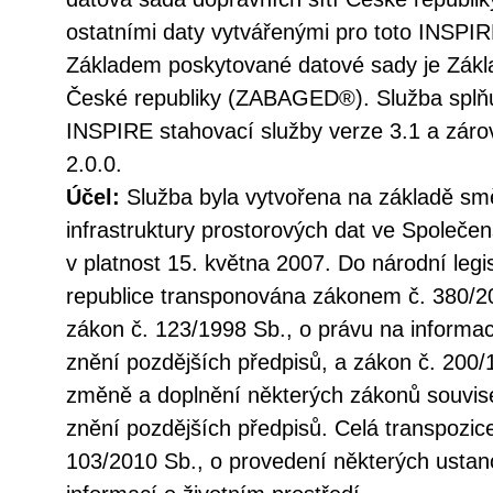
ostatními daty vytvářenými pro toto INSPIR
Základem poskytované datové sady je Zákla
České republiky (ZABAGED®). Služba splňu
INSPIRE stahovací služby verze 3.1 a zá
2.0.0.
Účel:
Služba byla vytvořena na základě sm
infrastruktury prostorových dat ve Společen
v platnost 15. května 2007. Do národní legi
republice transponována zákonem č. 380/20
zákon č. 123/1998 Sb., o právu na informac
znění pozdějších předpisů, a zákon č. 200/
změně a doplnění některých zákonů souvise
znění pozdějších předpisů. Celá transpozic
103/2010 Sb., o provedení některých ustan