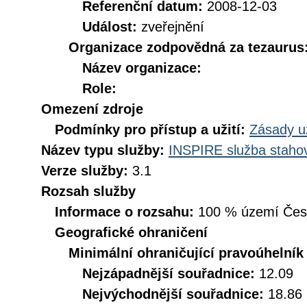
Referenční datum:
2008-12-03
Událost:
zveřejnění
Organizace zodpovědná za tezaurus
Název organizace:
Role:
Omezení zdroje
Podmínky pro přístup a užití:
Zásady u
Název typu služby:
INSPIRE služba stahov
Verze služby:
3.1
Rozsah služby
Informace o rozsahu:
100 % území České
Geografické ohraničení
Minimální ohraničující pravoúhelník
Nejzápadnější souřadnice:
12.09
Nejvýchodnější souřadnice:
18.86