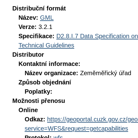
Distribuční formát
Název:
GML
Verze:
3.2.1
Specifikace:
D2.8.I.7 Data Specification o
Technical Guidelines
Distributor
Kontaktní informace:
Název organizace:
Zeměměřický úřad
Způsob objednání
Poplatky:
Možnosti přenosu
Online
Odkaz:
https://geoportal.cuzk.gov.cz/geo
service=WFS&request=getcapabilities
Protokol:
wfs