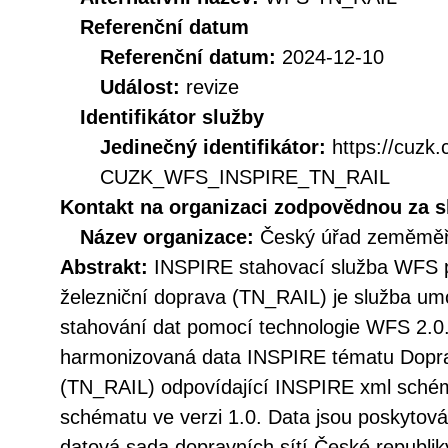
Referenční datum
Referenční datum:
2024-12-10
Událost:
revize
Identifikátor služby
Jedinečný identifikátor:
https://cuzk
CUZK_WFS_INSPIRE_TN_RAIL
Kontakt na organizaci zodpovědnou za s
Název organizace:
Český úřad zeměměři
Abstrakt:
INSPIRE stahovací služba WFS p
železniční doprava (TN_RAIL) je služba um
stahování dat pomocí technologie WFS 2.0.
harmonizovaná data INSPIRE tématu Doprav
(TN_RAIL) odpovídající INSPIRE xml schém
schématu ve verzi 1.0. Data jsou poskytov
datová sada dopravních sítí České republi