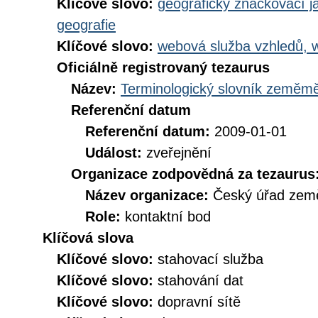
Klíčové slovo:
geografický značkovací j
geografie
Klíčové slovo:
webová služba vzhledů, 
Oficiálně registrovaný tezaurus
Název:
Terminologický slovník zeměměř
Referenční datum
Referenční datum:
2009-01-01
Událost:
zveřejnění
Organizace zodpovědná za tezaurus
Název organizace:
Český úřad země
Role:
kontaktní bod
Klíčová slova
Klíčové slovo:
stahovací služba
Klíčové slovo:
stahování dat
Klíčové slovo:
dopravní sítě