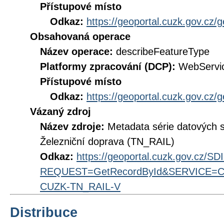
Přístupové místo
Odkaz:
https://geoportal.cuzk.gov.cz/
Obsahovaná operace
Název operace:
describeFeatureType
Platformy zpracování (DCP):
WebServi
Přístupové místo
Odkaz:
https://geoportal.cuzk.gov.cz/
Vázaný zdroj
Název zdroje:
Metadata série datových 
Železniční doprava (TN_RAIL)
Odkaz:
https://geoportal.cuzk.gov.cz/S
REQUEST=GetRecordById&SERVICE=CS
CUZK-TN_RAIL-V
Distribuce