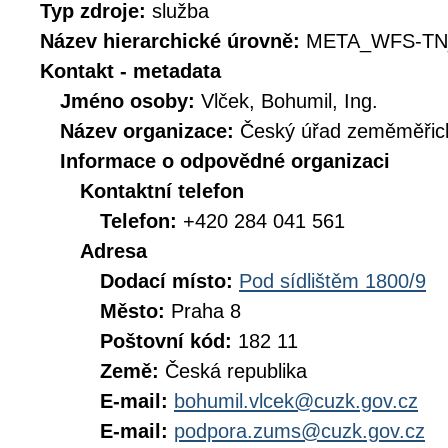
Typ zdroje:
služba
Název hierarchické úrovně:
META_WFS-TN
Kontakt - metadata
Jméno osoby:
Vlček, Bohumil, Ing.
Název organizace:
Český úřad zeměměřick
Informace o odpovědné organizaci
Kontaktní telefon
Telefon:
+420 284 041 561
Adresa
Dodací místo:
Pod sídlištěm 1800/9
Město:
Praha 8
Poštovní kód:
182 11
Země:
Česká republika
E-mail:
bohumil.vlcek@cuzk.gov.cz
E-mail:
podpora.zums@cuzk.gov.cz