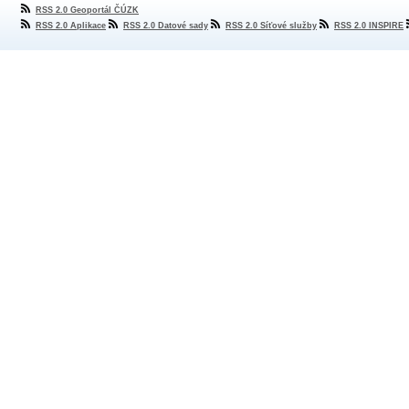
RSS 2.0 Geoportál ČÚZK
RSS 2.0 Aplikace
RSS 2.0 Datové sady
RSS 2.0 Síťové služby
RSS 2.0 INSPIRE