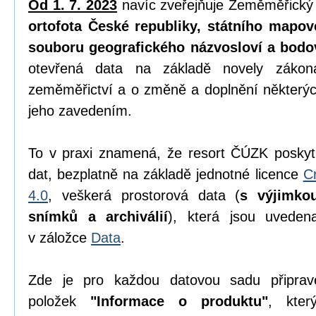
Od 1. 7. 2023
navíc zveřejňuje Zeměměřický
ortofota České republiky, státního mapov
souboru geografického názvosloví a bodo
otevřená data na základě novely zák
zeměměřictví a o změně a doplnění některýc
jeho zavedením.
To v praxi znamená, že resort ČÚZK poskyt
dat, bezplatně na základě jednotné licence
C
4.0
, veškerá prostorová data (
s výjimko
snímků a archiválií
), která jsou uvede
v záložce
Data
.
Zde je pro každou datovou sadu připrav
položek
"Informace o produktu"
, kter