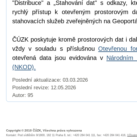
"Distribuce" a „Stahování dat" s odkazy, k
rychlý přístup k otevřeným prostorovým d
stahovacích služeb zveřejněných na Geoport
ČÚZK poskytuje kromě prostorových dat i dal
vždy v souladu s příslušnou
Otevřenou fo
otevřená data jsou evidována v
Národním 
(NKOD).
Poslední aktualizace: 03.03.2026
Poslední revize:
12.05.2026
Autor: 95
Copyright © 2010 ČÚZK, Všechna práva vyhrazena
Kontakt: Pod sídlištěm 9/1800, 182 11 Praha 8, tel.: +420 284 041 111, fax: +420 284 041 416,
Uživate