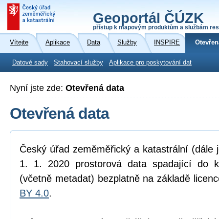
Geoportál ČÚZK
přístup k mapovým produktům a službám res
Vítejte
Aplikace
Data
Služby
INSPIRE
Otevřen
Datové sady
Stahovací služby
Aplikace pro poskytování dat
Nyní jste zde:
Otevřená data
Otevřená data
Český úřad zeměměřický a katastrální (dále 
1. 1. 2020 prostorová data spadající do 
(včetně metadat) bezplatně na základě licen
BY 4.0
.