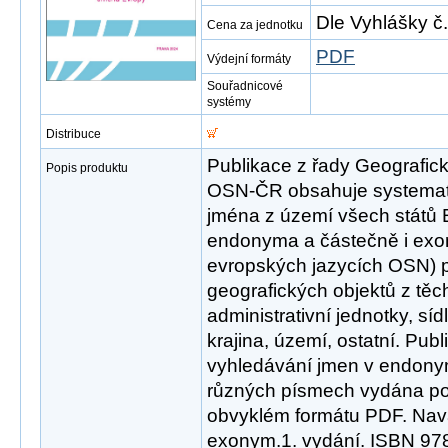
Dle Vyhlášky č
Cena za jednotku
PDF
Výdejní formáty
Souřadnicové
systémy
Distribuce
Publikace z řady Geografi
Popis produktu
OSN-ČR obsahuje systema
jména z území všech států 
endonyma a částečně i exon
evropských jazycích OSN) 
geografických objektů z těch
administrativní jednotky, síd
krajina, území, ostatní. Publ
vyhledávání jmen v endony
různých písmech vydána pou
obvyklém formátu PDF. Nav
exonym.1. vydání. ISBN 97