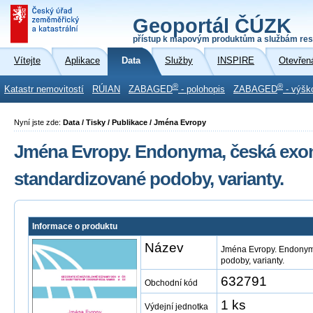
Geoportál ČÚZK
přístup k mapovým produktům a službám res
Vítejte
Aplikace
Data
Služby
INSPIRE
Otevřen
®
®
Katastr nemovitostí
RÚIAN
ZABAGED
- polohopis
ZABAGED
- výšk
Nyní jste zde:
Data / Tisky / Publikace / Jména Evropy
Jména Evropy. Endonyma, česká exo
standardizované podoby, varianty.
Informace o produktu
Název
Jména Evropy. Endonym
podoby, varianty.
632791
Obchodní kód
1 ks
Výdejní jednotka