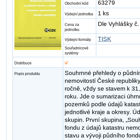
63279
Obchodní kód
1 ks
Výdejní jednotka
Dle Vyhlášky č.
Cena za
jednotku
TISK
Výdejní formáty
Souřadnicové
systémy
Distribuce
Souhrnné přehledy o půdním
Popis produktu
nemovitostí České republik
ročně, vždy se stavem k 31.
roku. Jde o sumarizaci úhr
pozemků podle údajů katast
jednotlivé kraje a okresy. Úd
skupin. První skupina, „So
fondu z údajů katastru nemov
stavu a vývoji půdního fond