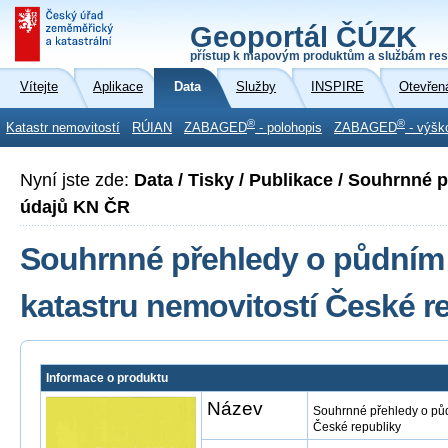
Geoportál ČÚZK
přístup k mapovým produktům a službám res
Vítejte
Aplikace
Data
Služby
INSPIRE
Otevřen
®
®
Katastr nemovitostí
RÚIAN
ZABAGED
- polohopis
ZABAGED
- výšk
Nyní jste zde:
Data / Tisky / Publikace / Souhrnné
údajů KN ČR
Souhrnné přehledy o půdním 
katastru nemovitostí České r
Informace o produktu
Název
Souhrnné přehledy o půd
České republiky