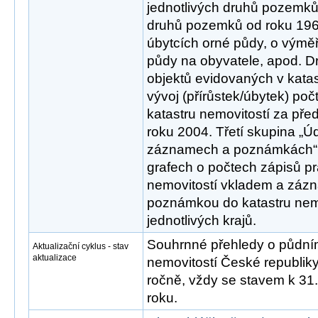
jednotlivých druhů pozemků,
druhů pozemků od roku 1966
úbytcích orné půdy, o výmě
půdy na obyvatele, apod. D
objektů evidovaných v katas
vývoj (přírůstek/úbytek) po
katastru nemovitostí za pře
roku 2004. Třetí skupina „Ú
záznamech a poznámkách“ i
grafech o počtech zápisů pr
nemovitostí vkladem a záz
poznámkou do katastru nemo
jednotlivých krajů.
Souhrnné přehledy o půdním
Aktualizační cyklus - stav
aktualizace
nemovitostí České republik
ročně, vždy se stavem k 31.
roku.