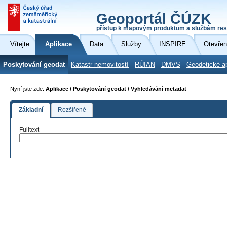
Geoportál ČÚZK
přístup k mapovým produktům a službám res
Vítejte
Aplikace
Data
Služby
INSPIRE
Otevřen
Poskytování geodat
Katastr nemovitostí
RÚIAN
DMVS
Geodetické a
Nyní jste zde:
Aplikace / Poskytování geodat / Vyhledávání metadat
Základní
Rozšířené
Fulltext