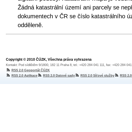
Žádná katastrální území ani parcely se nepř
dokumentech v ČR se číslo katastrálního úz
odděleně.
Copyright © 2010 ČÚZK, Všechna práva vyhrazena
Kontakt: Pod sídlištěm 9/1800, 182 11 Praha 8, tel.: +420 284 041 111, fax: +420 284 04
RSS 2.0 Geoportál ČÚZK
RSS 2.0 Aplikace
RSS 2.0 Datové sady
RSS 2.0 Síťové služby
RSS 2.0