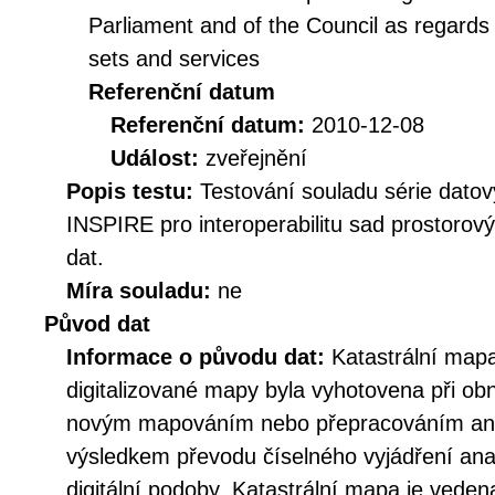
Parliament and of the Council as regards i
sets and services
Referenční datum
Referenční datum:
2010-12-08
Událost:
zveřejnění
Popis testu:
Testování souladu série datov
INSPIRE pro interoperabilitu sad prostorov
dat.
Míra souladu:
ne
Původ dat
Informace o původu dat:
Katastrální mapa
digitalizované mapy byla vyhotovena při ob
novým mapováním nebo přepracováním an
výsledkem převodu číselného vyjádření an
digitální podoby. Katastrální mapa je veden