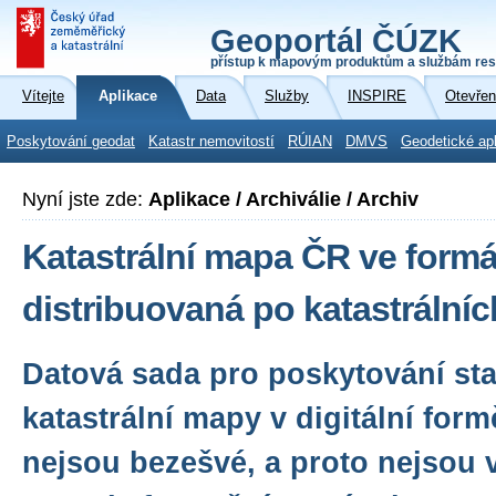
Geoportál ČÚZK
přístup k mapovým produktům a službám res
Vítejte
Aplikace
Data
Služby
INSPIRE
Otevřen
Poskytování geodat
Katastr nemovitostí
RÚIAN
DMVS
Geodetické ap
Nyní jste zde:
Aplikace / Archiválie / Archiv
Katastrální mapa ČR ve form
distribuovaná po katastrální
Datová sada pro poskytování sta
katastrální mapy v digitální for
nejsou bezešvé, a proto nejsou 