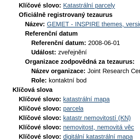
Klíčové slovo:
Katastrální parcely
Oficiálně registrovaný tezaurus
Název:
GEMET - INSPIRE themes, versi
Referenční datum
Referenční datum:
2008-06-01
Událost:
zveřejnění
Organizace zodpovědná za tezaurus:
Název organizace:
Joint Research Ce
Role:
kontaktní bod
Klíčová slova
Klíčové slovo:
katastrální mapa
Klíčové slovo:
parcela
Klíčové slovo:
katastr nemovitostí (KN)
Klíčové slovo:
nemovitost, nemovitá věc
Klíčové slovo:
digitální katastrální mapa