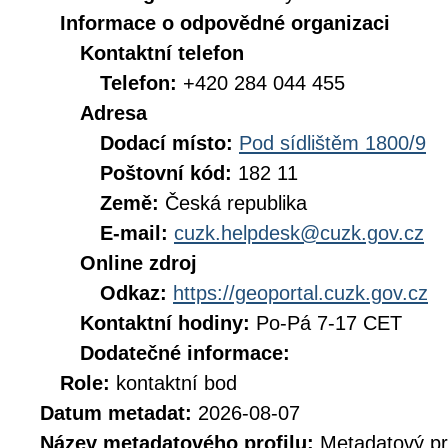
Informace o odpovědné organizaci
Kontaktní telefon
Telefon:
+420 284 044 455
Adresa
Dodací místo:
Pod sídlištěm 1800/9
Poštovní kód:
182 11
Země:
Česká republika
E-mail:
cuzk.helpdesk@cuzk.gov.cz
Online zdroj
Odkaz:
https://geoportal.cuzk.gov.cz
Kontaktní hodiny:
Po-Pá 7-17 CET
Dodatečné informace:
Role:
kontaktní bod
Datum metadat:
2026-08-07
Název metadatového profilu:
Metadatový pr