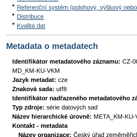
Referenční systém (polohový, výškový nebo
Distribuce
Kvalita dat
Metadata o metadatech
Identifikátor metadatového záznamu:
CZ-0
MD_KM-KU-VKM
Jazyk metadat:
cze
Znaková sada:
utf8
Identifikátor nadřazeného metadatového 
Typ zdroje:
série datových sad
Název hierarchické úrovně:
META_KM-KU-
Kontakt - metadata
Název organizace:
Český úřad zeměměřick