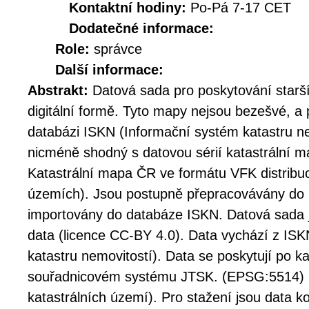
Kontaktní hodiny:
Po-Pá 7-17 CET
Dodatečné informace:
Role:
správce
Další informace:
Abstrakt:
Datová sada pro poskytování starší
digitální formě. Tyto mapy nejsou bezešvé, a
databázi ISKN (Informační systém katastru nem
nicméně shodný s datovou sérií katastrální ma
Katastrální mapa ČR ve formátu VFK distribu
územích). Jsou postupně přepracovávány do
importovány do databáze ISKN. Datová sada 
data (licence CC-BY 4.0). Data vychází z IS
katastru nemovitostí). Data se poskytují po k
souřadnicovém systému JTSK. (EPSG:5514) (k
katastrálních území). Pro stažení jsou data 