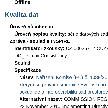
Offline
Kvalita dat
Úroveň působnosti
Úroveň popisu kvality:
série datových sad
Zpráva - soulad s INSPIRE
Identifikátor zkoušky:
CZ-00025712-CUZ
DQ_DomainConsistency-1
Soulad
Specifikace
Název:
Nařízení Komise (EU) č. 1089/201
kterým se provádí směrnice Evropského 
pokud jde o interoperabilitu sad prostoro
Alternativní název:
COMMISSION REGUL
23 November 2010 implementing Directiv