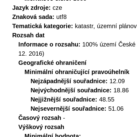
Jazyk zdroje:
cze
Znaková sada:
utf8
Tematická kategorie:
katastr, územní plánov
Rozsah dat
Informace o rozsahu:
100% území České Re
12. 2016)
Geografické ohraničení
Minimální ohraničující pravoúhelník
Nejzápadnější souřadnice:
12.09
Nejvýchodnější souřadnice:
18.86
Nejjižnější souřadnice:
48.55
Nejsevernější souřadnice:
51.06
Časový rozsah
-
Výškový rozsah
Minimální hodnota: