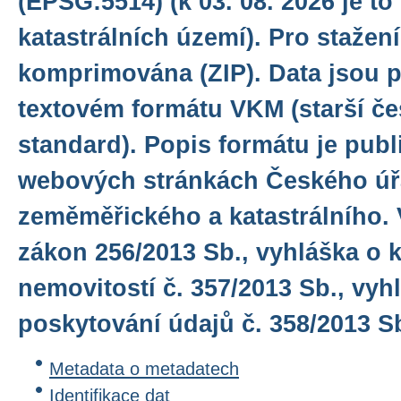
(EPSG:5514) (k 03. 08. 2026 je to
katastrálních území). Pro stažení
komprimována (ZIP). Data jsou 
textovém formátu VKM (starší č
standard). Popis formátu je pub
webových stránkách Českého ú
zeměměřického a katastrálního. V
zákon 256/2013 Sb., vyhláška o k
nemovitostí č. 357/2013 Sb., vyh
poskytování údajů č. 358/2013 Sb
Metadata o metadatech
Identifikace dat