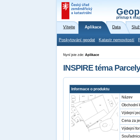
Geop
přístup k ma
Vítejte
Aplikace
Data
Služ
Poskytování geodat
Katastr nemovitostí
Nyní jste zde:
Aplikace
INSPIRE téma Parcely
Informace o produktu
Název
Obchodní 
Výdejní je
Cena za j
Výdejní fo
Souřadnic