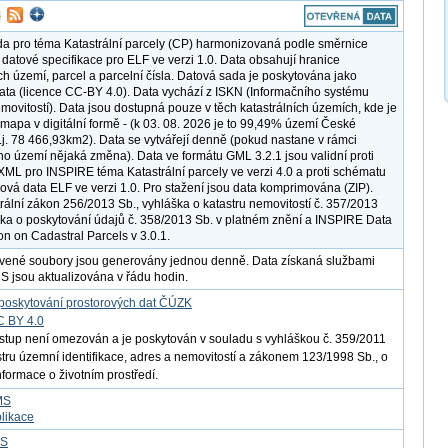
a pro téma Katastrální parcely (CP) harmonizovaná podle směrnice
datové specifikace pro ELF ve verzi 1.0. Data obsahují hranice
ích území, parcel a parcelní čísla. Datová sada je poskytována jako
ata (licence CC-BY 4.0). Data vychází z ISKN (Informačního systému
emovitostí). Data jsou dostupná pouze v těch katastrálních územích, kde je
í mapa v digitální formě - (k 03. 08. 2026 je to 99,49% území České
 t.j. 78 466,93km2). Data se vytvářejí denně (pokud nastane v rámci
ího území nějaká změna). Data ve formátu GML 3.2.1 jsou validní proti
ML pro INSPIRE téma Katastrální parcely ve verzi 4.0 a proti schématu
rová data ELF ve verzi 1.0. Pro stažení jsou data komprimována (ZIP).
trální zákon 256/2013 Sb., vyhláška o katastru nemovitostí č. 357/2013
ška o poskytování údajů č. 358/2013 Sb. v platném znění a INSPIRE Data
on on Cadastral Parcels v 3.0.1.
vené soubory jsou generovány jednou denně. Data získaná službami
jsou aktualizována v řádu hodin.
poskytování prostorových dat ČÚZK
C BY 4.0
ístup není omezován a je poskytován v souladu s vyhláškou č. 359/2011
istru územní identifikace, adres a nemovitostí a zákonem 123/1998 Sb., o
nformace o životním prostředí.
MS
likace
FS