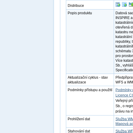
Distribuce
Popis produktu
Datová sad
INSPIRE a 
katastráln
otevřená d
katastru n
katastráln
republiky,
katastráln
schématu X
pro prosto
Více katas
Sb., vyhlá
Specificati
Aktualizační cyklus - stav
Předpřipra
aktualizace
WFS a WMS 
Podmínky přístupu a použití
Podmínky 
Licence C
Veřejný př
Sb., o reg
právu na i
Prohlížení dat
Služba W
Mapová ap
Stahování dat
Služba W