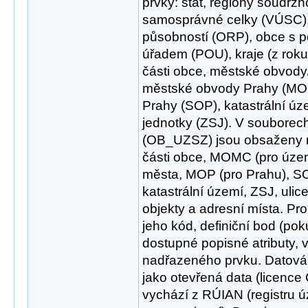
prvky: stát, regiony soudržn
samosprávné celky (VÚSC),
působností (ORP), obce s
úřadem (POU), kraje (z roku
části obce, městské obvod
městské obvody Prahy (MOP
Prahy (SOP), katastrální úz
jednotky (ZSJ). V souborech
(OB_UZSZ) jsou obsaženy ná
části obce, MOMC (pro územ
města, MOP (pro Prahu), SO
katastrální území, ZSJ, ulice
objekty a adresní místa. Pr
jeho kód, definiční bod (pok
dostupné popisné atributy, 
nadřazeného prvku. Datová
jako otevřená data (licence
vychází z RÚIAN (registru ú