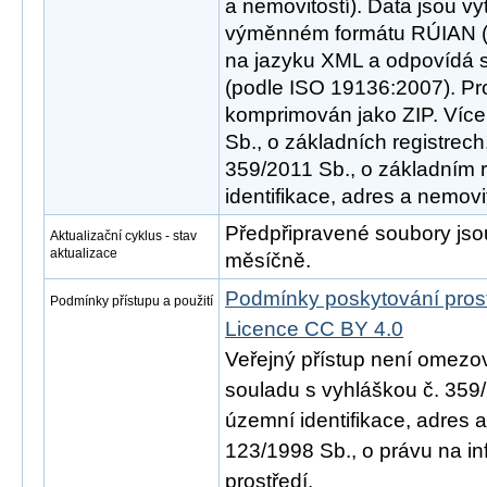
a nemovitostí). Data jsou v
výměnném formátu RÚIAN (V
na jazyku XML a odpovídá 
(podle ISO 19136:2007). Pr
komprimován jako ZIP. Více
Sb., o základních registrech
359/2011 Sb., o základním 
identifikace, adres a nemovit
Předpřipravené soubory js
Aktualizační cyklus - stav
aktualizace
měsíčně.
Podmínky poskytování pros
Podmínky přístupu a použití
Licence CC BY 4.0
Veřejný přístup není omezo
souladu s vyhláškou č. 359/
územní identifikace, adres 
123/1998 Sb., o právu na in
prostředí.