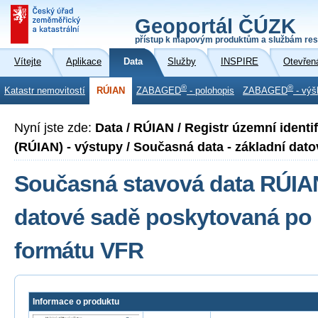
Geoportál ČÚZK
přístup k mapovým produktům a službám res
Vítejte
Aplikace
Data
Služby
INSPIRE
Otevřen
®
®
Katastr nemovitostí
RÚIAN
ZABAGED
- polohopis
ZABAGED
- výš
Nyní jste zde:
Data / RÚIAN / Registr územní identi
(RÚIAN) - výstupy / Současná data - základní datov
Současná stavová data RÚIAN
datové sadě poskytovaná po 
formátu VFR
Informace o produktu