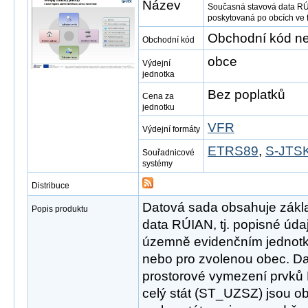
Název
Současná stavová data RÚ
poskytovaná po obcích ve
Obchodní kód ne
Obchodní kód
obce
Výdejní
jednotka
Bez poplatků
Cena za
jednotku
VFR
Výdejní formáty
ETRS89
,
S-JTSK
Souřadnicové
systémy
Distribuce
Datová sada obsahuje zákl
Popis produktu
data RÚIAN, tj. popisné úd
územně evidenčním jednotk
nebo pro zvolenou obec. D
prostorové vymezení prvků
celý stát (ST_UZSZ) jsou o