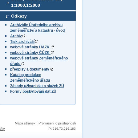
1:1000,1:2000
Odkazy
Archiválie Ústředního archivu
zeměměřictví a katastru - úvod
Archiv
Tisk archiválií
webové stránky ÚAZK
webové stránky ČÚZK
webové stránky Zeměměřického
úřadu
předpisy a dokumenty
Katalog produkce
Zeměměřického úřadu
Zásady užívání dat a služeb ZÚ
Formy poskytování dat ZÚ
Mapa stránek
Prohlášení o přístupnosti
nály
IP: 216.73.216.183