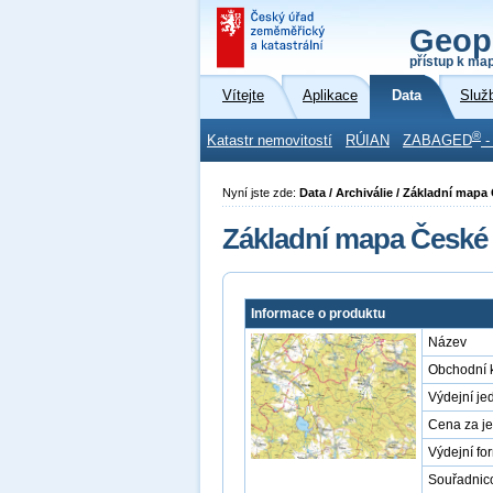
Geop
přístup k ma
Vítejte
Aplikace
Data
Služ
®
Katastr nemovitostí
RÚIAN
ZABAGED
-
Nyní jste zde:
Data / Archiválie / Základní mapa
Základní mapa České 
Informace o produktu
Název
Obchodní 
Výdejní je
Cena za j
Výdejní fo
Souřadnic