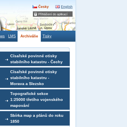
Česky
English
Přihlášení do aplikací
mes
LMS
Archiválie
Tisky
Císařské povinné otisky
stabilního katastru - Čechy
Císařské povinné otisky
stabilního katastru -
Morava a Slezsko
Topografické sekce
1:25000 třetího vojenského
mapování
Sbírka map a plánů do roku
1850