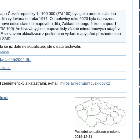
apa České republiky 1 : 100 000 (ZM 100) byla jako produkt státního
íla vydávána od roku 1971. Od poloviny roku 2023 byla nahrazena
nové edice státního mapového díla, Základní topografickou mapou 1 :
TM 100). Archivovány jsou mapové listy včetně mimorámových údajů ve
F se stavem aktualizace z posledního vydání mapy před přechodem na
ci SMD.
 se již dále neaktualizuje, jde o data archiválií.
lizace
ky č. 645/2004 Sb.
likace
 zeměměřický a katastrální, e-mail:
miroslav.kronus@cuzk.gov.cz
dost
Poslední aktualizace produktu:
2019-12-31