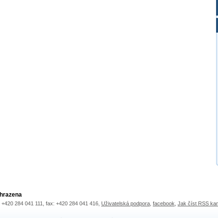
yhrazena
.: +420 284 041 111, fax: +420 284 041 416,
Uživatelská podpora
,
facebook
,
Jak číst RSS ka