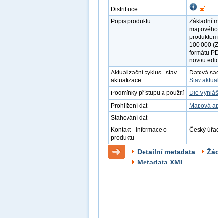
Distribuce
Popis produktu
Základní m
mapového d
produktem 
100 000 (Z
formátu PD
novou edi
Aktualizační cyklus - stav
Datová sada
aktualizace
Stav aktua
Podmínky přístupu a použití
Dle Vyhláš
Prohlížení dat
Mapová ap
Stahování dat
Kontakt - informace o
Český úřad
produktu
Detailní metadata
Žá
Metadata XML