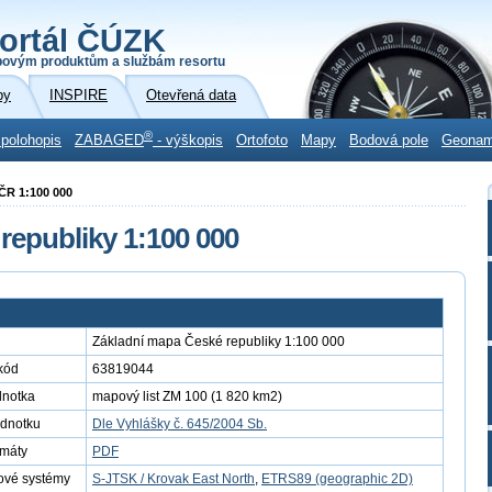
ortál ČÚZK
povým produktům a službám resortu
by
INSPIRE
Otevřená data
®
 polohopis
ZABAGED
- výškopis
Ortofoto
Mapy
Bodová pole
Geona
 ČR 1:100 000
republiky 1:100 000
Základní mapa České republiky 1:100 000
kód
63819044
dnotka
mapový list ZM 100 (1 820 km2)
ednotku
Dle Vyhlášky č. 645/2004 Sb.
rmáty
PDF
ové systémy
S-JTSK / Krovak East North
,
ETRS89 (geographic 2D)