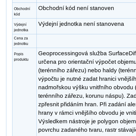
Obchodní kód není stanoven
Obchodní
kód
Výdejní jednotka není stanovena
Výdejní
jednotka
Cena za
jednotku
Geoprocessingová služba SurfaceDi
Popis
produktu
určena pro orientační výpočet objem
(terénního zářezu) nebo haldy (terén
výpočtu je nutné zadat hranici vnější
nadmořskou výšku vnitřního obvodu 
terénního zářezu, korunu náspu). Zad
zpřesnit přidáním hran. Při zadání al
hrany v rámci vnějšího obvodu je vni
Výsledkem nástroje je polygon objemu
povrchu zadaného tvaru, rastr stáva