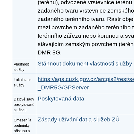
(terénu), odvozené vrstevnice terénu
zadaného tvaru vrstevnice zemského
zadaného terénního tvaru. Rastr obje
mezi povrchem zadaného terénního t
terénního zářezu nebo korunou a sva
stávajícím zemským povrchem (teréne
DMR 5G.
Stáhnout dokument vlastnosti služby
Vlastnosti
služby
https://ags.cuzk.gov.cz/arcgis2/rest/
Lokalizace
služby
_DMR5G/GPServer
Poskytovaná data
Datové sady
poskytované
službou
Zásady užívání dat a služeb ZÚ
Omezení a
podmínky
přístupu a