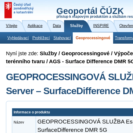
Geoportál ČÚZK
přístup k mapovým produktům a službám res
Vítejte
Aplikace
Data
Služby
INSPIRE
Otevřen
Vyhledávací
Prohlížecí
Stahovací
Geoprocessingové
Transform
Nyní jste zde:
Služby / Geoprocessingové / Výpoč
terénního tvaru / AGS - Surface Difference DMR 5
GEOPROCESSINGOVÁ SLUŽBA
Server – SurfaceDifference 
Informace o produktu
GEOPROCESSINGOVÁ SLUŽBA Esri 
Název
SurfaceDifference DMR 5G