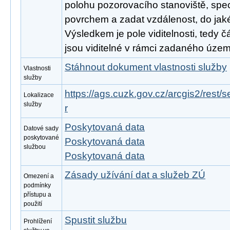
polohu pozorovacího stanoviště, spec
povrchem a zadat vzdálenost, do jak
Výsledkem je pole viditelnosti, tedy čá
jsou viditelné v rámci zadaného územ
Stáhnout dokument vlastnosti služby
Vlastnosti
služby
https://ags.cuzk.gov.cz/arcgis2/rest/s
Lokalizace
služby
r
Poskytovaná data
Datové sady
poskytované
Poskytovaná data
službou
Poskytovaná data
Zásady užívání dat a služeb ZÚ
Omezení a
podmínky
přístupu a
použití
Spustit službu
Prohlížení