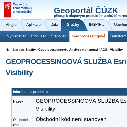
Geoportál ČÚZK
přístup k mapovým produktům a službám res
Vítejte
Aplikace
Data
Služby
INSPIRE
Otevřen
Vyhledávací
Prohlížecí
Stahovací
Geoprocessingové
Transform
Nyní jste zde:
Služby / Geoprocessingové / Analýzy viditenosti / AGS - Visibility
GEOPROCESSINGOVÁ SLUŽBA Esri A
Visibility
Informace o produktu
GEOPROCESSINGOVÁ SLUŽBA Esri 
Název
Visibility
Obchodní kód není stanoven
Obchodní
kód