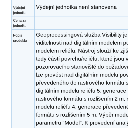
Výdejní jednotka není stanovena
Výdejní
jednotka
Cena za
jednotku
Geoprocessingová služba Visibility j
Popis
produktu
viditelnosti nad digitálním modelem p
modelem reliéfu. Nástroj slouží ke zji
tedy částí povrchu/reliéfu, které jsou
pozorovacího stanoviště do požadov
lze provést nad digitálním modelu po
převedeného do rastrového formátu s
digitálním modelu reliéfu 5. generac
rastrového formátu s rozlišením 2 m, 
modelu reliéfu 4. generace převeden
formátu s rozlišením 5 m. Výběr mode
parametru "Model". K provedení analý