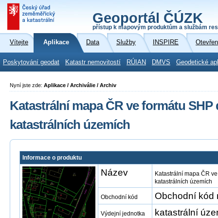
Geoportál ČÚZK
přístup k mapovým produktům a službám res
Vítejte
Aplikace
Data
Služby
INSPIRE
Otevřen
Poskytování geodat
Katastr nemovitostí
RÚIAN
DMVS
Geodetické ap
Nyní jste zde:
Aplikace / Archiválie / Archiv
Katastrální mapa ČR ve formátu SHP 
katastrálních územích
Informace o produktu
Název
Katastrální mapa ČR ve
katastrálních územích
Obchodní kód 
Obchodní kód
katastrální úze
Výdejní jednotka