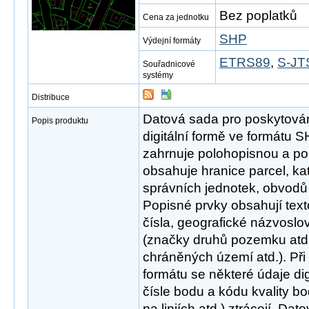
Bez poplatků
Cena za jednotku
SHP
Výdejní formáty
ETRS89
,
S-JTS
Souřadnicové
systémy
Distribuce
Datová sada pro poskytován
Popis produktu
digitální formě ve formátu 
zahrnuje polohopisnou a po
obsahuje hranice parcel, ka
správních jednotek, obvodů
Popisné prvky obsahují text
čísla, geografické názvoslo
(značky druhů pozemku atd.)
chráněných území atd.). Při
formátu se některé údaje di
čísle bodu a kódu kvality b
na liniích atd.) ztrácejí. D