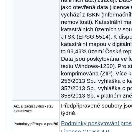
jako otevřená data (licence
vychází z ISKN (Informační
nemovitostí). Katastrální m
katastrálních územích v s
JTSK (EPSG:5514). K dispoz
katastrální mapou v digitální
to 99,49% území České repub
Data jsou poskytována ve 
textu Windows-1250). Pro st
komprimována (ZIP). Více k
256/2013 Sb., vyhláška o ka
357/2013 Sb., vyhláška o p
358/2013 Sb. v platném zně
Předpřipravené soubory js
Aktualizační cyklus - stav
aktualizace
týdně.
Podmínky poskytování pros
Podmínky přístupu a použití
Licence CC BY 4.0