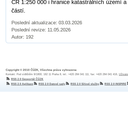
ČR 1:250 000 i hranice katastrálních území a 
částí.
Poslední aktualizace: 03.03.2026
Poslední revize:
11.05.2026
Autor: 192
Copyright © 2010 ČÚZK, Všechna práva vyhrazena
Kontakt: Pod sídlištěm 9/1800, 182 11 Praha 8, tel.: +420 284 041 111, fax: +420 284 041 416,
Uživate
RSS 2.0 Geoportál ČÚZK
RSS 2.0 Aplikace
RSS 2.0 Datové sady
RSS 2.0 Síťové služby
RSS 2.0 INSPIRE