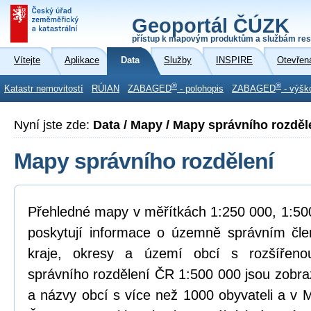
Geoportál ČÚZK
přístup k mapovým produktům a službám res
Vítejte
Aplikace
Data
Služby
INSPIRE
Otevřen
®
®
Katastr nemovitostí
RÚIAN
ZABAGED
- polohopis
ZABAGED
- výšk
Nyní jste zde:
Data / Mapy / Mapy správního rozděl
Mapy správního rozdělení
Přehledné mapy v měřítkách 1:250 000, 1:500
poskytují informace o územně správním čle
kraje, okresy a území obcí s rozšířen
správního rozdělení ČR 1:500 000 jsou zobra
a názvy obcí s více než 1000 obyvateli a v 