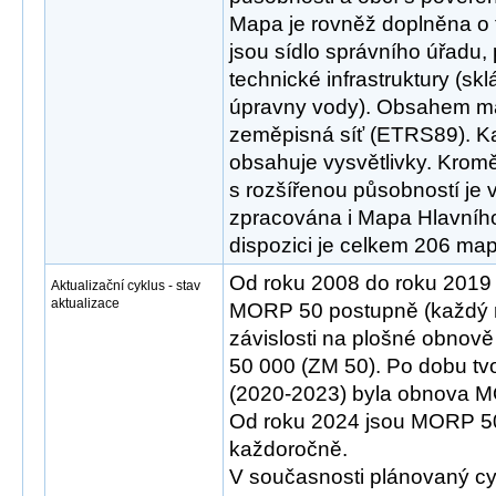
Mapa je rovněž doplněna o 
jsou sídlo správního úřadu,
technické infrastruktury (sk
úpravny vody). Obsahem ma
zeměpisná síť (ETRS89). Ka
obsahuje vysvětlivky. Krom
s rozšířenou působností je
zpracována i Mapa Hlavníh
dispozici je celkem 206 map
Od roku 2008 do roku 2019 
Aktualizační cyklus - stav
aktualizace
MORP 50 postupně (každý 
závislosti na plošné obnov
50 000 (ZM 50). Po dobu tv
(2020-2023) byla obnova 
Od roku 2024 jsou MORP 50
každoročně.
V současnosti plánovaný cy