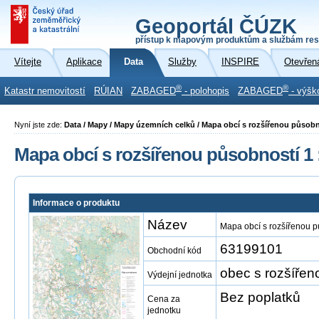
Geoportál ČÚZK
přístup k mapovým produktům a službám res
Vítejte
Aplikace
Data
Služby
INSPIRE
Otevřen
®
®
Katastr nemovitostí
RÚIAN
ZABAGED
- polohopis
ZABAGED
- výšk
Nyní jste zde:
Data / Mapy / Mapy územních celků / Mapa obcí s rozšířenou působn
Mapa obcí s rozšířenou působností 1 
Informace o produktu
Název
Mapa obcí s rozšířenou p
63199101
Obchodní kód
obec s rozšířen
Výdejní jednotka
Bez poplatků
Cena za
jednotku