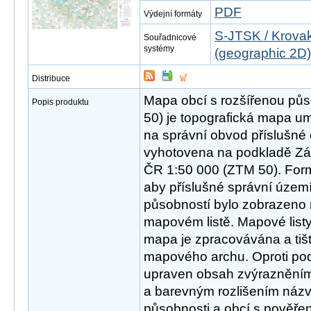
PDF
Výdejní formáty
S-JTSK / Krovak
Souřadnicové
systémy
(geographic 2D)
Distribuce
Mapa obcí s rozšířenou pů
Popis produktu
50) je topografická mapa u
na správní obvod příslušné
vyhotovena na podkladě Zá
ČR 1:50 000 (ZTM 50). Form
aby příslušné správní územ
působností bylo zobrazeno
mapovém listě. Mapové list
mapa je zpracovávána a tišt
mapového archu. Oproti p
upraven obsah zvýrazněním
a barevným rozlišením názv
působnosti a obcí s pověř