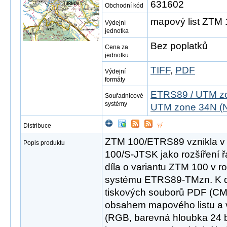
631602
Obchodní kód
mapový list ZTM
Výdejní
jednotka
Bez poplatků
Cena za
jednotku
TIFF
,
PDF
Výdejní
formáty
ETRS89 / UTM zo
Souřadnicové
systémy
UTM zone 34N (N
Distribuce
ZTM 100/ETRS89 vznikla v
Popis produktu
100/S-JTSK jako rozšíření 
díla o variantu ZTM 100 v 
systému ETRS89-TMzn. K di
tiskových souborů PDF (CM
obsahem mapového listu a v
(RGB, barevná hloubka 24 bit