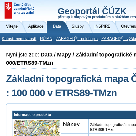
Geoportál ČÚZK
přístup k mapovým produktům a službám res
Vítejte
Aplikace
Data
Služby
INSPIRE
Otevřen
®
®
Katastr nemovitostí
RÚIAN
ZABAGED
- polohopis
ZABAGED
- výšk
Nyní jste zde:
Data / Mapy / Základní topografické
000/ETRS89-TMzn
Základní topografická mapa Č
: 100 000 v ETRS89-TMzn
Informace o produktu
Název
Základní topografická mapa
ETRS89-TMzn