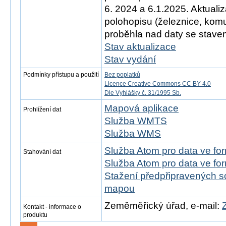
6. 2024 a 6.1.2025. Aktual
polohopisu (železnice, ko
proběhla nad daty se stavem
Stav aktualizace
Stav vydání
Podmínky přístupu a použití
Bez poplatků
Licence Creative Commons CC BY 4.0
Dle Vyhlášky č. 31/1995 Sb.
Mapová aplikace
Prohlížení dat
Služba WMTS
Služba WMS
Služba Atom pro data ve f
Stahování dat
Služba Atom pro data ve fo
Stažení předpřipravených s
mapou
Zeměměřický úřad, e-mail:
Kontakt - informace o
produktu