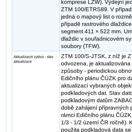
komprese LZW). Výdejní jed
ZTM 100/ETRS89. V případ
jedná o mapový list o rozm
případě rastrového dlaždice
segment 411 × 522 mm. Umís
dlaždic v souřadnicovém sys
soubory (TFW).
ZTM 100/S-JTSK, z níž je
Aktualizacni cyklus - stav
aktualizace
odvozena, je aktualizována
způsoby - periodickou obn
Edičního plánu ČÚZK pro d
aktualizací vybraných objek
podkladových dat. Stav dat
podkladovým datům ZABA
době zahájení přípravných 
rámci Edičního plánu ČÚZK
1/3 - 1/2 území ČR ročně). 
použita podkladová data se 