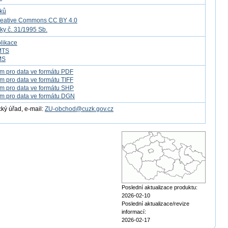
tků
reative Commons CC BY 4.0
ky č. 31/1995 Sb.
likace
MTS
MS
m pro data ve formátu PDF
m pro data ve formátu TIFF
m pro data ve formátu SHP
m pro data ve formátu DGN
ý úřad, e-mail:
ZU-obchod@cuzk.gov.cz
Poslední aktualizace produktu:
2026-02-10
Poslední aktualizace/revize
informací:
2026-02-17