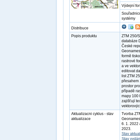
Výdejní fo
Souřadnic
systémy
Distribuce
Popis produktu
ZTM 250/S-J
databáze D
České rep
Geonames j
formě tis
rastrové f
a ve vekto
editovat d
list ZTM 2
přesahem 
prostor pr
případě ra
mapy 100 k
zajišťují t
vektorovýc
Aktualizacni cyklus - stav
Tvorba ZT
aktualizace
Geonames. 
6. 1. 2022
2023.
Stav aktua
Stav vydán