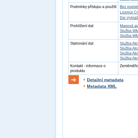
Podmínky přístupu a použití
Bez popla
Licence C
Dle Vyhláš
Prohlížení dat
Mapová ap
Služba W
Služba W
Stahování dat
Služba Ato
Služba Ato
Služba Ato
Služba Ato
Kontakt - informace o
Zeměměřick
produktu
Detailní metadata
Metadata XML