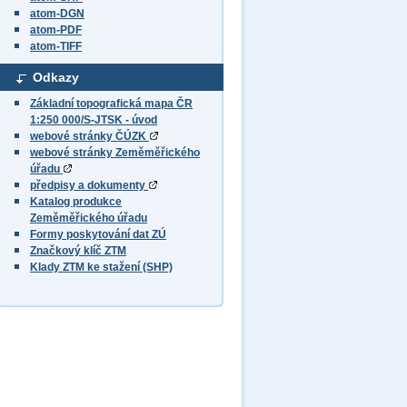
atom-DGN
atom-PDF
atom-TIFF
Odkazy
Základní topografická mapa ČR
1:250 000/S-JTSK - úvod
webové stránky ČÚZK
webové stránky Zeměměřického
úřadu
předpisy a dokumenty
Katalog produkce
Zeměměřického úřadu
Formy poskytování dat ZÚ
Značkový klíč ZTM
Klady ZTM ke stažení (SHP)