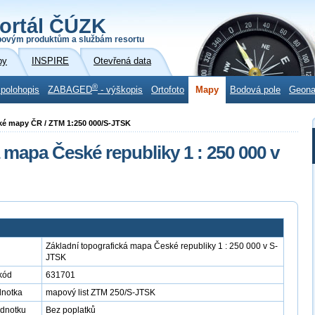
ortál ČÚZK
povým produktům a službám resortu
by
INSPIRE
Otevřená data
®
 polohopis
ZABAGED
- výškopis
Ortofoto
Mapy
Bodová pole
Geon
cké mapy ČR / ZTM 1:250 000/S-JTSK
 mapa České republiky 1 : 250 000 v
Základní topografická mapa České republiky 1 : 250 000 v S-
JTSK
kód
631701
dnotka
mapový list ZTM 250/S-JTSK
ednotku
Bez poplatků