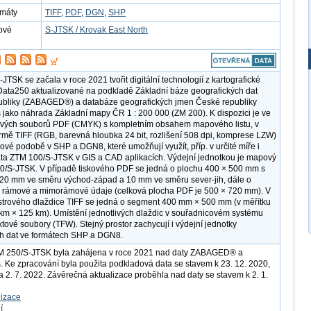
rmáty
TIFF
,
PDF
,
DGN
,
SHP
ové
S-JTSK / Krovak East North
TSK se začala v roce 2021 tvořit digitální technologií z kartografické
ata250 aktualizované na podkladě Základní báze geografických dat
ubliky (ZABAGED®) a databáze geografických jmen České republiky
ako náhrada Základní mapy ČR 1 : 200 000 (ZM 200). K dispozici je ve
kových souborů PDF (CMYK) s kompletním obsahem mapového listu, v
ormě TIFF (RGB, barevná hloubka 24 bit, rozlišení 508 dpi, komprese LZW)
rové podobě v SHP a DGN8, které umožňují využít, příp. v určité míře i
ata ZTM 100/S-JTSK v GIS a CAD aplikacích. Výdejní jednotkou je mapový
50/S-JTSK. V případě tiskového PDF se jedná o plochu 400 × 500 mm s
20 mm ve směru východ-západ a 10 mm ve směru sever-jih, dále o
o rámové a mimorámové údaje (celková plocha PDF je 500 × 720 mm). V
strového dlaždice TIFF se jedná o segment 400 mm × 500 mm (v měřítku
m × 125 km). Umístění jednotlivých dlaždic v souřadnicovém systému
extové soubory (TFW). Stejný prostor zachycují i výdejní jednotky
h dat ve formátech SHP a DGN8.
M 250/S-JTSK byla zahájena v roce 2021 nad daty ZABAGED® a
Ke zpracování byla použita podkladová data se stavem k 23. 12. 2020,
 a 2. 7. 2022. Závěrečná aktualizace proběhla nad daty se stavem k 2. 1.
lizace
í