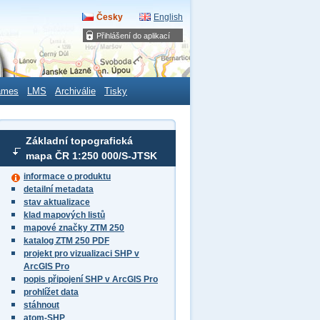
Česky
English
Přihlášení do aplikací
ames
LMS
Archiválie
Tisky
Základní topografická
mapa ČR 1:250 000/S-JTSK
informace o produktu
detailní metadata
stav aktualizace
klad mapových listů
mapové značky ZTM 250
katalog ZTM 250 PDF
projekt pro vizualizaci SHP v
ArcGIS Pro
popis připojení SHP v ArcGIS Pro
prohlížet data
stáhnout
atom-SHP