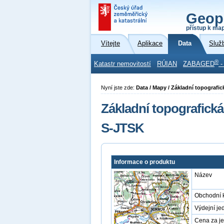
Geop
přístup k ma
Vítejte
Aplikace
Data
Služ
®
Katastr nemovitostí
RÚIAN
ZABAGED
-
Nyní jste zde:
Data / Mapy / Základní topografi
Základní topografická
S-JTSK
Informace o produktu
Název
Obchodní 
Výdejní je
Cena za j