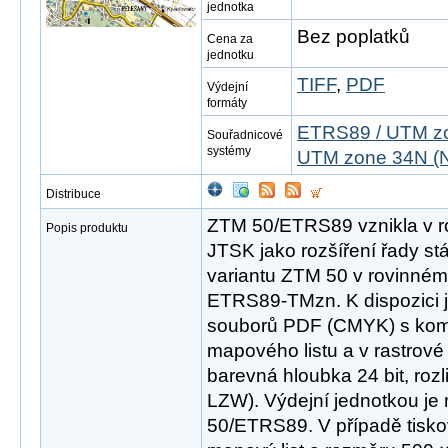
jednotka
Bez poplatků
Cena za
jednotku
TIFF
,
PDF
Výdejní
formáty
ETRS89 / UTM zo
Souřadnicové
systémy
UTM zone 34N (N
Distribuce
ZTM 50/ETRS89 vznikla v r
Popis produktu
JTSK jako rozšíření řady st
variantu ZTM 50 v rovinné
ETRS89-TMzn. K dispozici j
souborů PDF (CMYK) s ko
mapového listu a v rastrov
barevná hloubka 24 bit, roz
LZW). Výdejní jednotkou je
50/ETRS89. V případě tisk