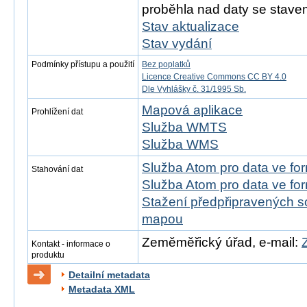
proběhla nad daty se stavem
Stav aktualizace
Stav vydání
Podmínky přístupu a použití
Bez poplatků
Licence Creative Commons CC BY 4.0
Dle Vyhlášky č. 31/1995 Sb.
Mapová aplikace
Prohlížení dat
Služba WMTS
Služba WMS
Služba Atom pro data ve f
Stahování dat
Služba Atom pro data ve fo
Stažení předpřipravených s
mapou
Zeměměřický úřad, e-mail:
Kontakt - informace o
produktu
Detailní metadata
Metadata XML