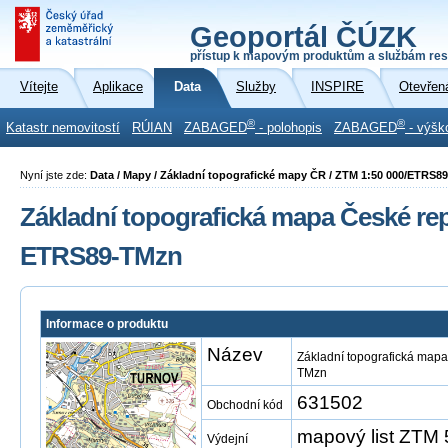
Geoportál ČÚZK
přístup k mapovým produktům a službám res
Vítejte
Aplikace
Data
Služby
INSPIRE
Otevřen
®
®
Katastr nemovitostí
RÚIAN
ZABAGED
- polohopis
ZABAGED
- výšk
Nyní jste zde:
Data / Mapy / Základní topografické mapy ČR / ZTM 1:50 000/ETRS8
Základní topografická mapa České repu
ETRS89-TMzn
Informace o produktu
Název
Základní topografická mapa
TMzn
631502
Obchodní kód
mapový list ZTM
Výdejní