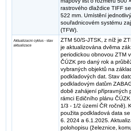
mapový list o rozměru 500 
rastrového dlaždice TIFF s
522 mm. Umístění jednotlivý
souřadnicovém systému zaji
(TFW).
ZTM 50/S-JTSK, z níž je 
Aktualizacni cyklus - stav
aktualizace
je aktualizována dvěma zák
periodickou obnovou ZTM v
ČÚZK pro daný rok a průběž
vybraných objektů na zákla
podkladových dat. Stav dat
podkladovým datům ZABA
době zahájení přípravných 
rámci Edičního plánu ČÚZK
1/3 - 1/2 území ČR ročně). 
použita podkladová data se 
6. 2024 a 6.1.2025. Aktual
polohopisu (železnice, ko