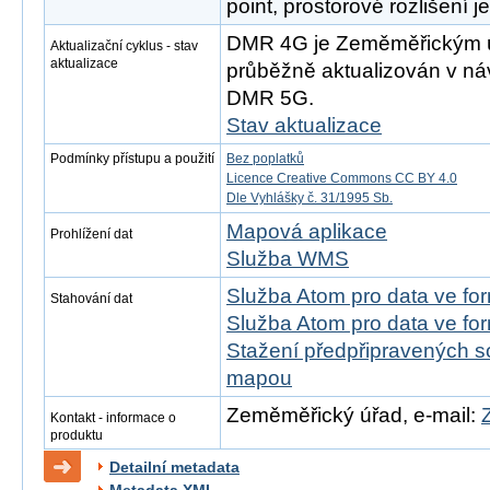
point, prostorové rozlišení j
DMR 4G je Zeměměřickým 
Aktualizační cyklus - stav
aktualizace
průběžně aktualizován v náv
DMR 5G.
Stav aktualizace
Podmínky přístupu a použití
Bez poplatků
Licence Creative Commons CC BY 4.0
Dle Vyhlášky č. 31/1995 Sb.
Mapová aplikace
Prohlížení dat
Služba WMS
Služba Atom pro data ve fo
Stahování dat
Služba Atom pro data ve fo
Stažení předpřipravených s
mapou
Zeměměřický úřad, e-mail:
Kontakt - informace o
produktu
Detailní metadata