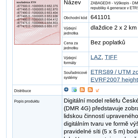
Název
ZABAGED® - Výškopis - DMR 
republiky 4.generace v ET
641101
Obchodní kód
dlaždice 2 x 2 km
Výdejní
jednotka
Bez poplatků
Cena za
jednotku
LAZ
,
TIFF
Výdejní
formáty
ETRS89 / UTM zo
Souřadnicové
systémy
EVRF2007 height
Distribuce
Digitální model reliéfu Česk
Popis produktu
(DMR 4G) představuje zobr
lidskou činností upravené
digitálním tvaru ve formě vý
pravidelné síti (5 x 5 m) bo