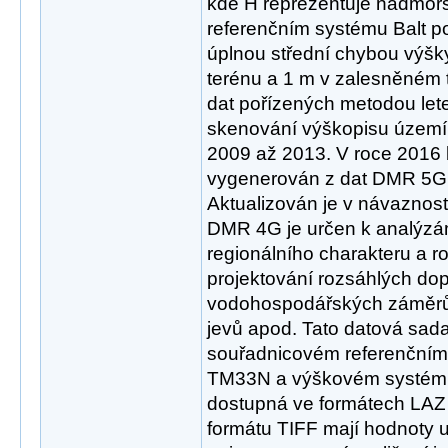
kde H reprezentuje nadmoř
referenčním systému Balt p
úplnou střední chybou výšk
terénu a 1 m v zalesněném t
dat pořízených metodou le
skenování výškopisu území 
2009 až 2013. V roce 2016
vygenerován z dat DMR 5G
Aktualizován je v návaznost
DMR 4G je určen k analýzá
regionálního charakteru a ro
projektování rozsáhlých do
vodohospodářských záměrů,
jevů apod. Tato datová sad
souřadnicovém referenční
TM33N a výškovém systému
dostupná ve formátech LAZ
formátu TIFF mají hodnoty ul