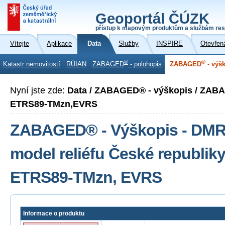
Geoportál ČÚZK
přístup k mapovým produktům a službám res
Vítejte
Aplikace
Data
Služby
INSPIRE
Otevřen
®
®
Katastr nemovitostí
RÚIAN
ZABAGED
- polohopis
ZABAGED
- výš
Nyní jste zde:
Data / ZABAGED® - výškopis / ZAB
ETRS89-TMzn,EVRS
ZABAGED® - Výškopis - DMR 4
model reliéfu České republik
ETRS89-TMzn, EVRS
Informace o produktu