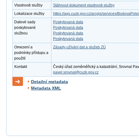
Vlastnosti služby
Stáhnout dokument vlastnosti služby
Lokalizace služby
https://ags.cuzk.gov.cz/arcgis/services/BodovaPo
Datové sady
Poskytovaná data
poskytované
Poskytovaná data
službou
Poskytovaná data
Poskytovaná data
Omezení a
Zásady užívání dat a služeb ZÚ
podmínky přístupu a
použití
Kontakt
Český úřad zeměměřický a katastrální, Srovnal Pavel
pavel.srovnal@cuzk.gov.cz
Detailní metadata
Metadata XML