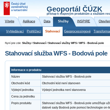
Geoportál ČÚZK
přístup k mapovým produktům a službám res
Vítejte
Aplikace
Data
Služby
INSPIRE
Otevřen
Vyhledávací
Prohlížecí
Stahovací
Geoprocessingové
Transforma
Nyní jste zde:
Služby / Stahovací / Stahovací služby WFS / WFS - Bodová pole
Stahovací služba WFS - Bodová pole
Informace o produktu
Název
Stahovací služba WFS - Bodová pole
Obchodní kód
Obchodní kód není stanoven
Výdejní jednotka
Výdejní jednotka není stanovena
Cena za jednotku
Popis produktu
Stahovací služba WFS - Bodová pole umožňuje už
datové sady Bodová pole pomocí technologie on-l