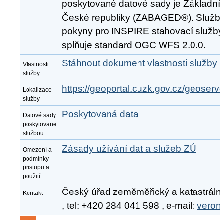
poskytované datové sady je Základní
České republiky (ZABAGED®). Služba
pokyny pro INSPIRE stahovací služby
splňuje standard OGC WFS 2.0.0.
Stáhnout dokument vlastnosti služby
Vlastnosti
služby
https://geoportal.cuzk.gov.cz/geoserv
Lokalizace
služby
Poskytovaná data
Datové sady
poskytované
službou
Zásady užívání dat a služeb ZÚ
Omezení a
podmínky
přístupu a
použití
Český úřad zeměměřický a katastráln
Kontakt
, tel: +420 284 041 598 , e-mail:
vero