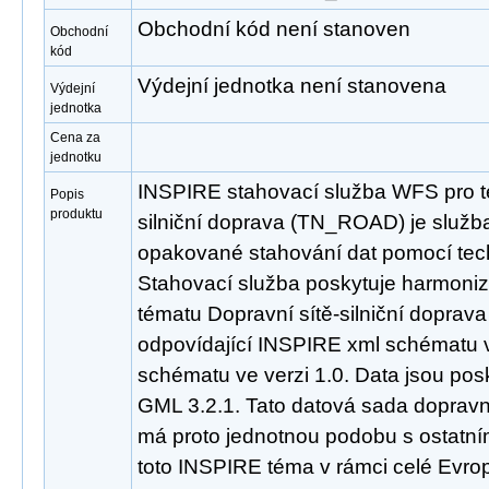
Obchodní kód není stanoven
Obchodní
kód
Výdejní jednotka není stanovena
Výdejní
jednotka
Cena za
jednotku
INSPIRE stahovací služba WFS pro t
Popis
produktu
silniční doprava (TN_ROAD) je služb
opakované stahování dat pomocí tec
Stahovací služba poskytuje harmoni
tématu Dopravní sítě-silniční dopra
odpovídající INSPIRE xml schématu v
schématu ve verzi 1.0. Data jsou po
GML 3.2.1. Tato datová sada dopravní
má proto jednotnou podobu s ostatní
toto INSPIRE téma v rámci celé Evro