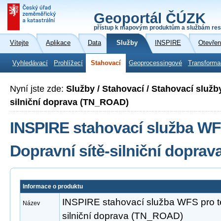
Geoportál ČÚZK
přístup k mapovým produktům a službám res
Vítejte
Aplikace
Data
Služby
INSPIRE
Otevřen
Vyhledávací
Prohlížecí
Stahovací
Geoprocessingové
Transforma
Nyní jste zde:
Služby / Stahovací / Stahovací služb
silniční doprava (TN_ROAD)
INSPIRE stahovací služba WF
Dopravní sítě-silniční dopra
Informace o produktu
INSPIRE stahovací služba WFS pro t
Název
silniční doprava (TN_ROAD)