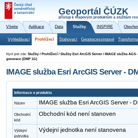
Geoportál ČÚZK
přístup k mapovým produktům a službám res
Vítejte
Aplikace
Data
Služby
INSPIRE
Otevřen
Vyhledávací
Prohlížecí
Stahovací
Geoprocessingové
Transforma
Nyní jste zde:
Služby / Prohlížecí / Služby Esri ArcGIS Server / IMAGE služba AGS 
generace (DMP 1G)
IMAGE služba Esri ArcGIS Server - D
Informace o produktu
IMAGE služba Esri ArcGIS Server -
Název
Obchodní kód není stanoven
Obchodní
kód
Výdejní jednotka není stanovena
Výdejní
jednotka