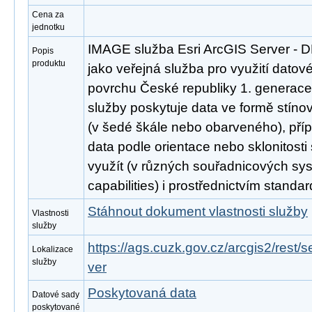
Cena za
jednotku
IMAGE služba Esri ArcGIS Server - 
Popis
produktu
jako veřejná služba pro využití datov
povrchu České republiky 1. generac
služby poskytuje data ve formě stín
(v šedé škále nebo obarveného), pří
data podle orientace nebo sklonitosti
využít (v různých souřadnicových sy
capabilities) i prostřednictvím stand
Stáhnout dokument vlastnosti služby
Vlastnosti
služby
https://ags.cuzk.gov.cz/arcgis2/rest
Lokalizace
služby
ver
Poskytovaná data
Datové sady
poskytované