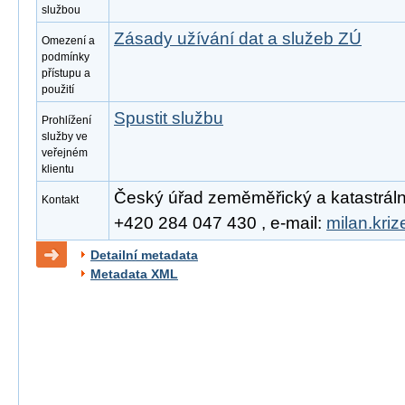
službou
Zásady užívání dat a služeb ZÚ
Omezení a
podmínky
přístupu a
použití
Spustit službu
Prohlížení
služby ve
veřejném
klientu
Český úřad zeměměřický a katastrální, 
Kontakt
+420 284 047 430 , e-mail:
milan.kri
Detailní metadata
Metadata XML