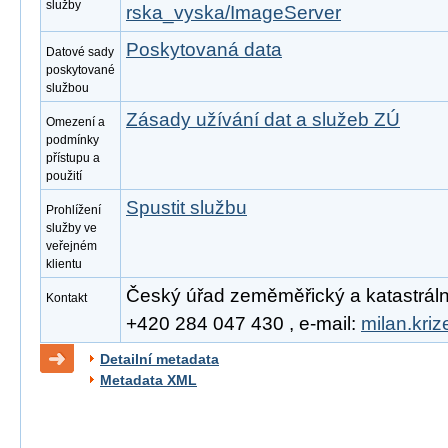
služby
rska_vyska/ImageServer
Poskytovaná data
Datové sady
poskytované
službou
Zásady užívání dat a služeb ZÚ
Omezení a
podmínky
přístupu a
použití
Spustit službu
Prohlížení
služby ve
veřejném
klientu
Český úřad zeměměřický a katastrální, 
Kontakt
+420 284 047 430 , e-mail:
milan.kri
Detailní metadata
Metadata XML