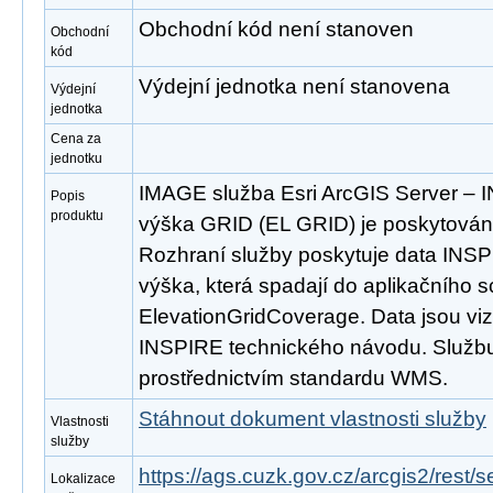
Obchodní kód není stanoven
Obchodní
kód
Výdejní jednotka není stanovena
Výdejní
jednotka
Cena za
jednotku
IMAGE služba Esri ArcGIS Server –
Popis
produktu
výška GRID (EL GRID) je poskytována
Rozhraní služby poskytuje data IN
výška, která spadají do aplikačního 
ElevationGridCoverage. Data jsou vi
INSPIRE technického návodu. Službu 
prostřednictvím standardu WMS.
Stáhnout dokument vlastnosti služby
Vlastnosti
služby
https://ags.cuzk.gov.cz/arcgis2/res
Lokalizace