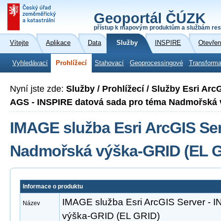
Geoportál ČÚZK
přístup k mapovým produktům a službám res
Vítejte
Aplikace
Data
Služby
INSPIRE
Otevřen
Vyhledávací
Prohlížecí
Stahovací
Geoprocessingové
Transforma
Nyní jste zde:
Služby / Prohlížecí / Služby Esri Ar
AGS - INSPIRE datová sada pro téma Nadmořská 
IMAGE služba Esri ArcGIS Ser
Nadmořská výška-GRID (EL 
Informace o produktu
IMAGE služba Esri ArcGIS Server -
Název
výška-GRID (EL GRID)