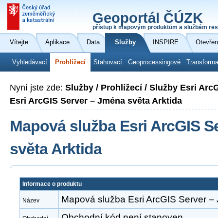
Geoportál ČÚZK
přístup k mapovým produktům a službám res
Vítejte
Aplikace
Data
Služby
INSPIRE
Otevřen
Vyhledávací
Prohlížecí
Stahovací
Geoprocessingové
Transforma
Nyní jste zde:
Služby / Prohlížecí / Služby Esri Ar
Esri ArcGIS Server – Jména světa Arktida
Mapová služba Esri ArcGIS S
světa Arktida
Informace o produktu
Mapová služba Esri ArcGIS Server – 
Název
Obchodní kód není stanoven