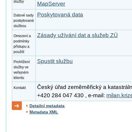
služby
MapServer
Poskytovaná data
Datové sady
poskytované
službou
Zásady užívání dat a služeb ZÚ
Omezení a
podmínky
přístupu a
použití
Spustit službu
Prohlížení
služby ve
veřejném
klientu
Český úřad zeměměřický a katastrální, 
Kontakt
+420 284 047 430 , e-mail:
milan.kri
Detailní metadata
Metadata XML