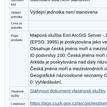
Obchodní
kód
Výdejní jednotka není stanovena
Výdejní
jednotka
Cena za
jednotku
Mapová služba Esri ArcGIS Server - J
Popis
produktu
(EPSG: 3995) je poskytována jako veř
Obsahuje česká jména moří a mezinár
ID podvrstvy 100: Česká jména moří 
Arktida je poskytována nad daty ná
Česká jména moří a mezinárodních ú
Geografické názvoslovné seznamy O
0: Vyhledávání.
Stáhnout dokument vlastnosti služby
Vlastnosti
služby
https://ags.cuzk.gov.cz/arcgis/rest/s
Lokalizace