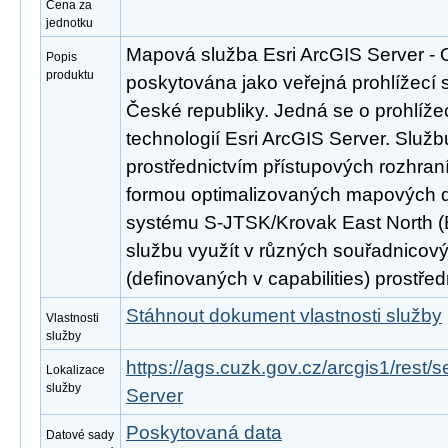
Cena za
jednotku
Mapová služba Esri ArcGIS Server - O
Popis
produktu
poskytována jako veřejná prohlížecí s
České republiky. Jedná se o prohlíž
technologií Esri ArcGIS Server. Službu
prostřednictvím přístupových rozh
formou optimalizovaných mapových d
systému S-JTSK/Krovak East North (
službu využít v různých souřadnico
(definovaných v capabilities) prostř
Stáhnout dokument vlastnosti služby
Vlastnosti
služby
https://ags.cuzk.gov.cz/arcgis1/re
Lokalizace
služby
Server
Poskytovaná data
Datové sady