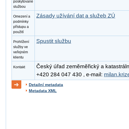
poskytované
službou
Zásady užívání dat a služeb ZÚ
Omezení a
podmínky
přístupu a
použití
Spustit službu
Prohlížení
služby ve
veřejném
klientu
Český úřad zeměměřický a katastrální, 
Kontakt
+420 284 047 430 , e-mail:
milan.kri
Detailní metadata
Metadata XML