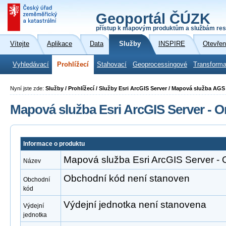
Geoportál ČÚZK
přístup k mapovým produktům a službám res
Vítejte
Aplikace
Data
Služby
INSPIRE
Otevřen
Vyhledávací
Prohlížecí
Stahovací
Geoprocessingové
Transforma
Nyní jste zde:
Služby / Prohlížecí / Služby Esri ArcGIS Server / Mapová služba AG
Mapová služba Esri ArcGIS Server - O
Informace o produktu
Mapová služba Esri ArcGIS Server - 
Název
Obchodní kód není stanoven
Obchodní
kód
Výdejní jednotka není stanovena
Výdejní
jednotka