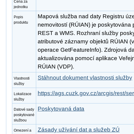
Cena za
jednotku
Mapová služba nad daty Registru úze
Popis
produktu
nemovitostí (RÚIAN) je poskytována p
REST a WMS. Rozhraní služby poskyt
atributové záznamy objektů RÚIAN 
operace GetFeatureInfo). Zdrojová d
aktualizována pomocí aplikace Veřejn
RÚIAN (VDP).
Stáhnout dokument vlastnosti služby
Vlastnosti
služby
https://ags.cuzk.gov.cz/arcgis/rest/
Lokalizace
služby
Poskytovaná data
Datové sady
poskytované
službou
Zásady užívání dat a služeb ZÚ
Omezení a