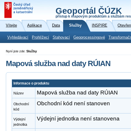
Geoportál ČÚZK
přístup k mapovým produktům a službám res
Vítejte
Aplikace
Data
Služby
INSPIRE
Otevřen
Vyhledávací
Prohlížecí
Stahovací
Geoprocessingové
Transformač
Nyní jste zde:
Služby
Mapová služba nad daty RÚIAN
Informace o produktu
Mapová služba nad daty RÚIAN
Název
Obchodní kód není stanoven
Obchodní
kód
Výdejní jednotka není stanovena
Výdejní
jednotka