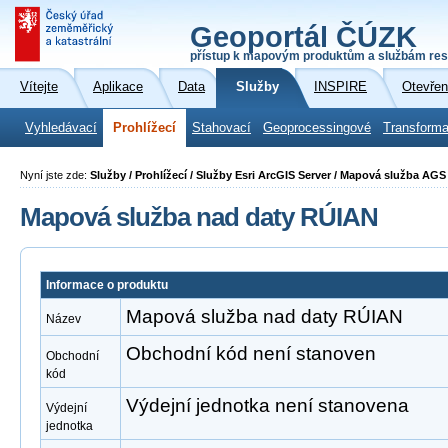
Geoportál ČÚZK
přístup k mapovým produktům a službám res
Vítejte
Aplikace
Data
Služby
INSPIRE
Otevřen
Vyhledávací
Prohlížecí
Stahovací
Geoprocessingové
Transforma
Nyní jste zde:
Služby / Prohlížecí / Služby Esri ArcGIS Server / Mapová služba AG
Mapová služba nad daty RÚIAN
Informace o produktu
Mapová služba nad daty RÚIAN
Název
Obchodní kód není stanoven
Obchodní
kód
Výdejní jednotka není stanovena
Výdejní
jednotka