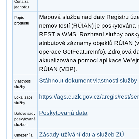
Cena za
jednotku
Mapová služba nad daty Registru úze
Popis
produktu
nemovitostí (RÚIAN) je poskytována p
REST a WMS. Rozhraní služby poskyt
atributové záznamy objektů RÚIAN 
operace GetFeatureInfo). Zdrojová d
aktualizována pomocí aplikace Veřejn
RÚIAN (VDP).
Stáhnout dokument vlastnosti služby
Vlastnosti
služby
https://ags.cuzk.gov.cz/arcgis/rest/
Lokalizace
služby
Poskytovaná data
Datové sady
poskytované
službou
Zásady užívání dat a služeb ZÚ
Omezení a