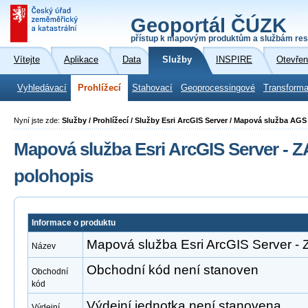
Geoportál ČÚZK
přístup k mapovým produktům a službám res
Vítejte
Aplikace
Data
Služby
INSPIRE
Otevřen
Vyhledávací
Prohlížecí
Stahovací
Geoprocessingové
Transforma
Nyní jste zde:
Služby / Prohlížecí / Služby Esri ArcGIS Server / Mapová služba A
Mapová služba Esri ArcGIS Server -
polohopis
Informace o produktu
Mapová služba Esri ArcGIS Server 
Název
Obchodní kód není stanoven
Obchodní
kód
Výdejní jednotka není stanovena
Výdejní