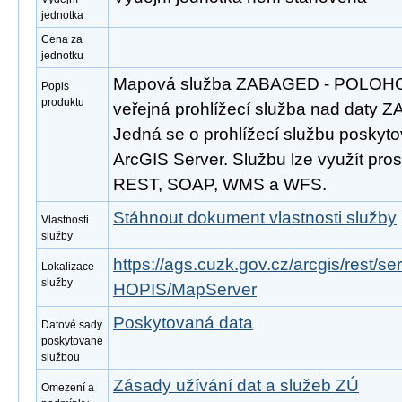
jednotka
Cena za
jednotku
Mapová služba ZABAGED - POLOHOP
Popis
produktu
veřejná prohlížecí služba nad daty 
Jedná se o prohlížecí službu poskyto
ArcGIS Server. Službu lze využít pros
REST, SOAP, WMS a WFS.
Stáhnout dokument vlastnosti služby
Vlastnosti
služby
https://ags.cuzk.gov.cz/arcgis/res
Lokalizace
služby
HOPIS/MapServer
Poskytovaná data
Datové sady
poskytované
službou
Zásady užívání dat a služeb ZÚ
Omezení a