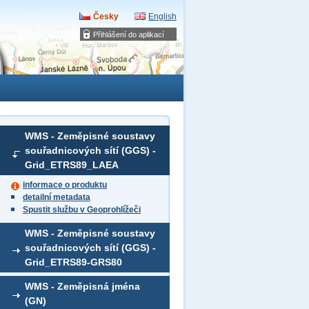
Česky
English
Přihlášení do aplikací
WMS - Zeměpisné soustavy
souřadnicových sítí (GGS) -
Grid_ETRS89_LAEA
informace o produktu
detailní metadata
Spustit službu v Geoprohlížeči
WMS - Zeměpisné soustavy
souřadnicových sítí (GGS) -
Grid_ETRS89-GRS80
WMS - Zeměpisná jména
(GN)