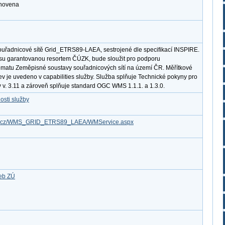
anovena
ouřadnicové sítě Grid_ETRS89-LAEA, sestrojené dle specifikací INSPIRE.
resu garantovanou resortem ČÚZK, bude sloužit pro podporu
matu Zeměpisné soustavy souřadnicových sítí na území ČR. Měřítkové
ev je uvedeno v capabilities služby. Služba splňuje Technické pokyny pro
 v. 3.11 a zároveň splňuje standard OGC WMS 1.1.1. a 1.3.0.
osti služby
.gov.cz/WMS_GRID_ETRS89_LAEA/WMService.aspx
žeb ZÚ