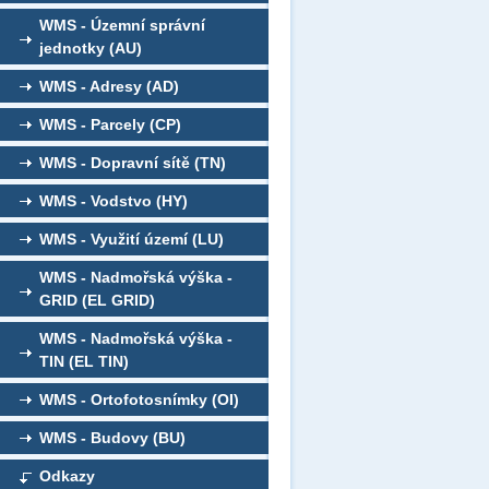
WMS - Územní správní
jednotky (AU)
WMS - Adresy (AD)
WMS - Parcely (CP)
WMS - Dopravní sítě (TN)
WMS - Vodstvo (HY)
WMS - Využití území (LU)
WMS - Nadmořská výška -
GRID (EL GRID)
WMS - Nadmořská výška -
TIN (EL TIN)
WMS - Ortofotosnímky (OI)
WMS - Budovy (BU)
Odkazy