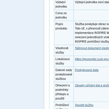
Výdejní
Výdejní jednotka není st
jednotka
Cena za
jednotku
Popis
Služba poskytuje obraz s
produktu
Tato síť, s přesností zák
implementace INSPIRE té
omezení jednotlivých vrst
INSPIRE prohlížecí služby
Vlastnosti
Stáhnout dokument vlastn
služby
Lokalizace
https://geoportal.cuzk
služby
Datové sady
Poskytovaná data
poskytované
službou
Omezení a
Zásady užívání dat a slu
podmínky
přístupu a
použití
Prohlížení
Spustit službu