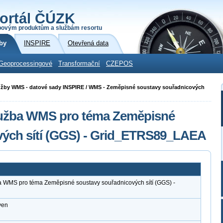
ortál ČÚZK
povým produktům a službám resortu
by
INSPIRE
Otevřená data
Geoprocessingové
Transformační
CZEPOS
 služby WMS - datové sady INSPIRE / WMS - Zeměpisné soustavy souřadnicových
služba WMS pro téma Zeměpisné
vých sítí (GGS) - Grid_ETRS89_LAEA
a WMS pro téma Zeměpisné soustavy souřadnicových sítí (GGS) -
ven