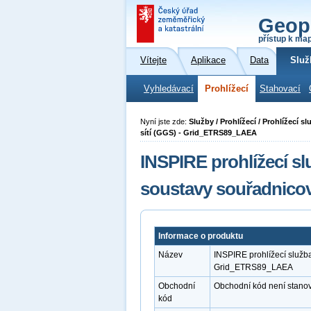
Geop
přístup k ma
Vítejte
Aplikace
Data
Služ
Vyhledávací
Prohlížecí
Stahovací
Nyní jste zde:
Služby / Prohlížecí / Prohlížecí
sítí (GGS) - Grid_ETRS89_LAEA
INSPIRE prohlížecí 
soustavy souřadnico
Informace o produktu
Název
INSPIRE prohlížecí služb
Grid_ETRS89_LAEA
Obchodní
Obchodní kód není stano
kód