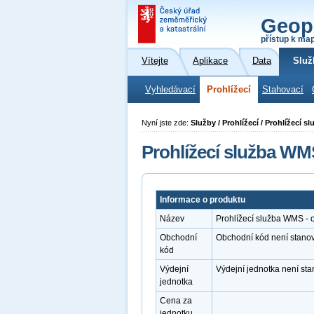
Geop
přístup k ma
Vítejte
Aplikace
Data
Služ
Vyhledávací
Prohlížecí
Stahovací
Nyní jste zde:
Služby / Prohlížecí / Prohlížecí 
Prohlížecí služba WMS
Informace o produktu
Název
Prohlížecí služba WMS - o
Obchodní
Obchodní kód není stano
kód
Výdejní
Výdejní jednotka není st
jednotka
Cena za
jednotku