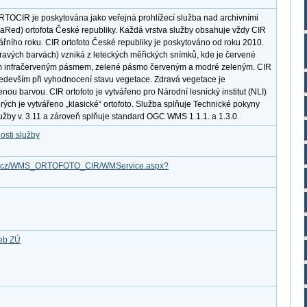
TOCIR je poskytována jako veřejná prohlížecí služba nad archivními
fraRed) ortofota České republiky. Každá vrstva služby obsahuje vždy CIR
ářního roku. CIR ortofoto České republiky je poskytováno od roku 2010.
epravých barvách) vzniká z leteckých měřických snímků, kde je červené
m infračerveným pásmem, zelené pásmo červeným a modré zeleným. CIR
především při vyhodnocení stavu vegetace. Zdravá vegetace je
nou barvou. CIR ortofoto je vytvářeno pro Národní lesnický institut (NLI)
erých je vytvářeno „klasické“ ortofoto. Služba splňuje Technické pokyny
užby v. 3.11 a zároveň splňuje standard OGC WMS 1.1.1. a 1.3.0.
osti služby
.gov.cz/WMS_ORTOFOTO_CIR/WMService.aspx?
žeb ZÚ