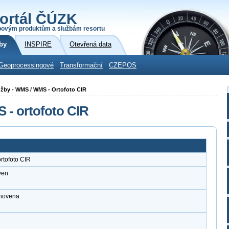
ortál ČÚZK
povým produktům a službám resortu
by
INSPIRE
Otevřená data
Geoprocessingové
Transformační
CZEPOS
služby - WMS / WMS - Ortofoto CIR
 - ortofoto CIR
rtofoto CIR
ven
anovena