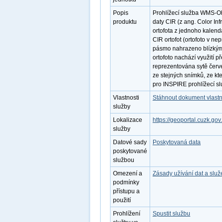
Popis
Prohlížecí služba WMS-OR
produktu
daty CIR (z ang. Color In
ortofota z jednoho kalend
CIR ortofot (ortofoto v n
pásmo nahrazeno blízký
ortofoto nachází využití 
reprezentována sytě červe
ze stejných snímků, ze kt
pro INSPIRE prohlížecí sl
Vlastnosti
Stáhnout dokument vlastn
služby
Lokalizace
https://geoportal.cuzk
služby
Datové sady
Poskytovaná data
poskytované
službou
Omezení a
Zásady užívání dat a slu
podmínky
přístupu a
použití
Prohlížení
Spustit službu