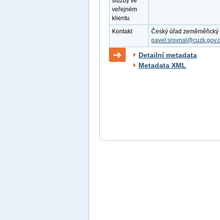
služby ve
veřejném
klientu
Kontakt
Český úřad zeměměřický a 
pavel.srovnal@cuzk.gov.
Detailní metadata
Metadata XML