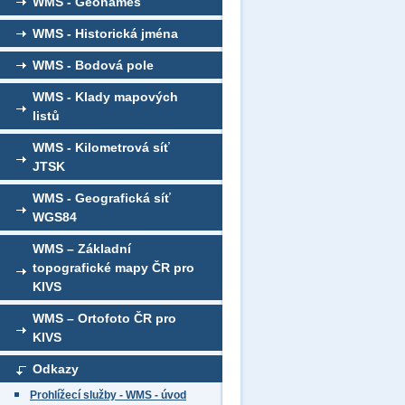
WMS - Geonames
WMS - Historická jména
WMS - Bodová pole
WMS - Klady mapových
listů
WMS - Kilometrová síť
JTSK
WMS - Geografická síť
WGS84
WMS – Základní
topografické mapy ČR pro
KIVS
WMS – Ortofoto ČR pro
KIVS
Odkazy
Prohlížecí služby - WMS - úvod