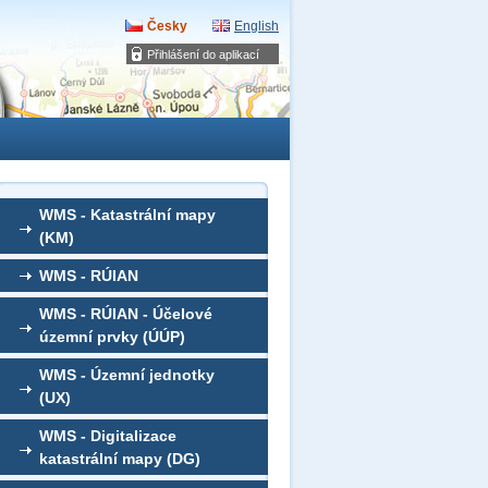
Česky
English
Přihlášení do aplikací
WMS - Katastrální mapy
(KM)
WMS - RÚIAN
WMS - RÚIAN - Účelové
územní prvky (ÚÚP)
WMS - Územní jednotky
(UX)
WMS - Digitalizace
katastrální mapy (DG)